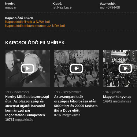
Nyelv:
Kiadó:
Azonosító:
magyar
Ist.Naz.Luce
mvh-0794-08
Kapcsolódó linkek
Kapcsolódó filmek a NAVA-ból
Kapcsolódó dokumentumok az NDA-ból
KAPCSOLÓDÓ FILMHÍREK
1936. november
1935. szeptember
1948. június
Horthy Miklós olaszországi
Az avantgardisták
Magyar könyvnap
útja: Az olaszországi és
országos táborozása után
14942
megtekintés
ausztriai útjáról hazatérő
6000 tiszt és 20000 fasiszta
kormányzói pár
ifjú a Duce előtt
fogadtatása Budapesten
8797
megtekintés
10781
megtekintés