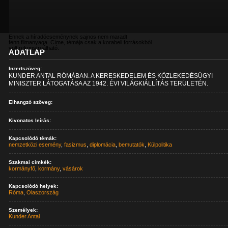
Ennek a híradóeseménynek sajnos nem maradt
fenn filmanyaga. Címe, témája csak a korabeli forrásokból
volt rekonstruálható.
ADATLAP
Inzertszöveg:
KUNDER ANTAL RÓMÁBAN. A KERESKEDELEM ÉS KÖZLEKEDÉSÜGYI
MINISZTER LÁTOGATÁSA AZ 1942. ÉVI VILÁGKIÁLLÍTÁS TERÜLETÉN.
Elhangzó szöveg:
Kivonatos leírás:
Kapcsolódó témák:
nemzetközi esemény
,
fasizmus
,
diplomácia
,
bemutatók
,
Külpolitika
Szakmai címkék:
kormányfő
,
kormány
,
vásárok
Kapcsolódó helyek:
Róma
,
Olaszország
Személyek:
Kunder Antal