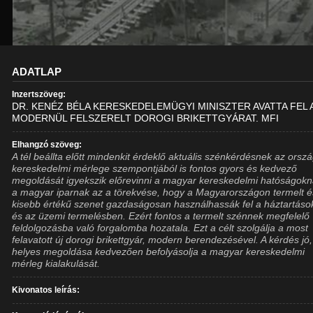
ADATLAP
Inzertszöveg:
DR. KENÉZ BÉLA KERESKEDELEMÜGYI MINISZTER AVATTA FEL 
MODERNÜL FELSZERELT DOROGI BRIKETTGYÁRAT. MFI
Elhangzó szöveg:
A tél beállta előtt mindenkit érdeklő aktuális szénkérdésnek az orsz
kereskedelmi mérlege szempontjából is fontos gyors és kedvező
megoldását igyekszik előrevinni a magyar kereskedelmi hatóságokn
a magyar iparnak az a törekvése, hogy a Magyarországon termelt é
kisebb értékű szenet gazdaságosan használhassák fel a háztartás
és az üzemi termelésben. Ezért fontos a termelt szénnek megfelelő
feldolgozásba való forgalomba hozatala. Ezt a célt szolgálja a most
felavatott új dorogi brikettgyár, modern berendezésével. A kérdés jó,
helyes megoldása kedvezően befolyásolja a magyar kereskedelmi
mérleg kialakulását.
Kivonatos leírás: