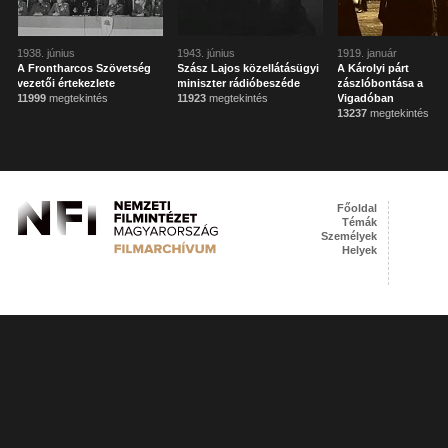
1938. június
1943. június
1919. január
A Frontharcos Szövetség
Szász Lajos közellátásügyi
A Károlyi párt
vezetői értekezlete
miniszter rádióbeszéde
zászlóbontása a
11999
megtekintés
11923
megtekintés
Vigadóban
13237
megtekintés
Főoldal
Témák
Személyek
Helyek