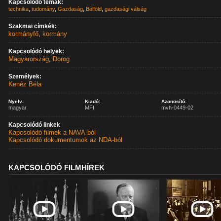
Kapcsolódó témák:
technika
,
tudomány
,
Gazdaság
,
Belföld
,
gazdasági válság
Szakmai címkék:
kormányfő
,
kormány
Kapcsolódó helyek:
Magyarország
,
Dorog
Személyek:
Kenéz Béla
Nyelv:
Kiadó:
Azonosító:
magyar
MFI
mvh-0449-02
Kapcsolódó linkek
Kapcsolódó filmek a NAVA-ból
Kapcsolódó dokumentumok az NDA-ból
KAPCSOLÓDÓ FILMHÍREK