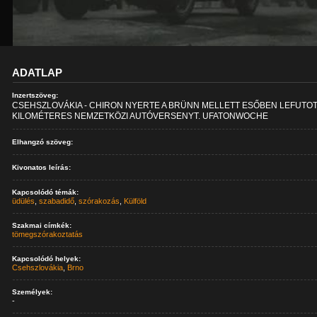
ADATLAP
Inzertszöveg:
CSEHSZLOVÁKIA - CHIRON NYERTE A BRÜNN MELLETT ESŐBEN LEFUTOT
KILOMÉTERES NEMZETKÖZI AUTÓVERSENYT. UFATONWOCHE
Elhangzó szöveg:
Kivonatos leírás:
Kapcsolódó témák:
üdülés
,
szabadidő
,
szórakozás
,
Külföld
Szakmai címkék:
tömegszórakoztatás
Kapcsolódó helyek:
Csehszlovákia
,
Brno
Személyek:
-