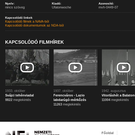
Nyelv:
Kiadó:
Azonosító:
nincs szöveg
Ufatonwoche
mvh-0449-07
Kapcsolódó linkek
Kapcsolódó filmek a NAVA-ból
Kapcsolódó dokumentumok az NDA-ból
KAPCSOLÓDÓ FILMHÍREK
1933. október
1937. október
1942. augusztus
Svájci tehénviadal
Ferencváros - Lazio
Vitorláshét a Balato
8822
megtekintés
labdarúgó-mérkőzés
11004
megtekintés
11263
megtekintés
Főoldal