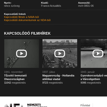
Nyelv:
Kiadó:
Azonosító:
nincs szöveg
France Actualités
mvh-0801-06
Kapcsolódó linkek
Kapcsolódó filmek a NAVA-ból
Kapcsolódó dokumentumok az NDA-ból
KAPCSOLÓDÓ FILMHÍREK
1941. november
1937. július
1943. január
Tűzoltó bemutató
Magyarország - Hollandia
Gyorskorcsolyázó v
Olaszországban
atlétikai viadal
a Városligetben
11042
megtekintés
9723
megtekintés
9395
megtekintés
Főoldal