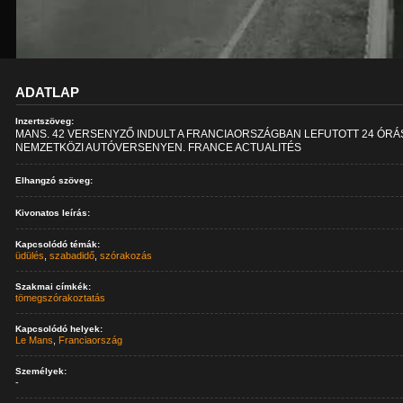
ADATLAP
Inzertszöveg:
MANS. 42 VERSENYZŐ INDULT A FRANCIAORSZÁGBAN LEFUTOTT 24 ÓRÁ
NEMZETKÖZI AUTÓVERSENYEN. FRANCE ACTUALITÉS
Elhangzó szöveg:
Kivonatos leírás:
Kapcsolódó témák:
üdülés
,
szabadidő
,
szórakozás
Szakmai címkék:
tömegszórakoztatás
Kapcsolódó helyek:
Le Mans
,
Franciaország
Személyek:
-