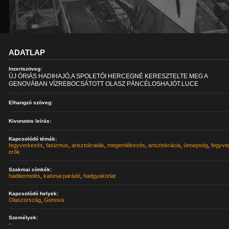
ADATLAP
Inzertszöveg:
ÚJ ÓRIÁS HADIHAJÓ,A SPOLETÓI HERCEGNÉ KERESZTELTE MEG A
GENOVÁBAN VÍZREBOCSÁTOTT OLASZ PÁNCÉLOSHAJÓT.LUCE
Elhangzó szöveg:
Kivonatos leírás:
Kapcsolódó témák:
fegyverkezés
,
fasizmus
,
arisztokraták
,
megemlékezés
,
arisztokrácia
,
ünnepség
,
fegyve
erők
Szakmai címkék:
haditermelés
,
katonai parádé
,
hadgyakorlat
Kapcsolódó helyek:
Olaszország
,
Genova
Személyek:
-