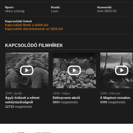
Nyelv:
Kiadó:
Azonosító:
nincs szöveg
Luce
mvh-0823-03
Kapcsolódó linkek
Kapcsolódó filmek a NAVA-ból
Kapcsolódó dokumentumok az NDA-ból
KAPCSOLÓDÓ FILMHÍREK
1940. április
1944. május
1940. március
Ágyú-óriások a német
Edénycsere-akció
A Maginot-vonalon.
nehéztüzérségnél
9804
megtekintés
9499
megtekintés
12733
megtekintés