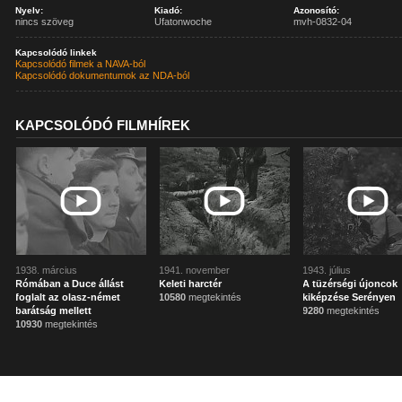
Nyelv:
Kiadó:
Azonosító:
nincs szöveg
Ufatonwoche
mvh-0832-04
Kapcsolódó linkek
Kapcsolódó filmek a NAVA-ból
Kapcsolódó dokumentumok az NDA-ból
KAPCSOLÓDÓ FILMHÍREK
1938. március
1941. november
1943. július
Rómában a Duce állást
Keleti harctér
A tüzérségi újoncok
foglalt az olasz-német
10580
megtekintés
kiképzése Serényen
barátság mellett
9280
megtekintés
10930
megtekintés