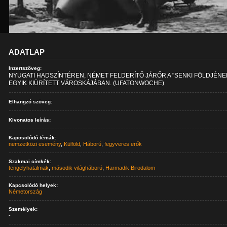
ADATLAP
Inzertszöveg:
NYUGATI HADSZÍNTÉREN, NÉMET FELDERÍTŐ JÁRŐR A "SENKI FÖLDJÉNE
EGYIK KIÜRÍTETT VÁROSKÁJÁBAN. (UFATONWOCHE)
Elhangzó szöveg:
Kivonatos leírás:
Kapcsolódó témák:
nemzetközi esemény
,
Külföld
,
Háború
,
fegyveres erők
Szakmai címkék:
tengelyhatalmak
,
második világháború
,
Harmadik Birodalom
Kapcsolódó helyek:
Németország
Személyek:
-