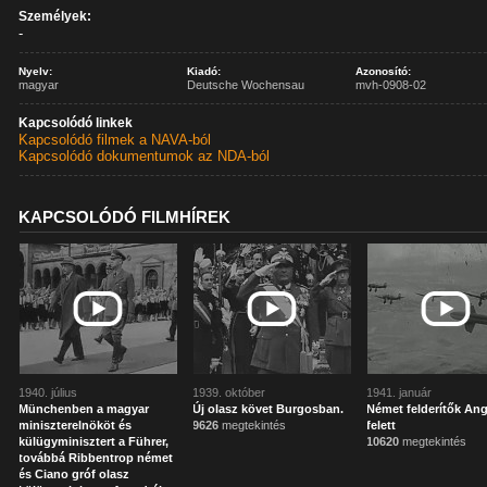
Személyek:
-
Nyelv:
Kiadó:
Azonosító:
magyar
Deutsche Wochensau
mvh-0908-02
Kapcsolódó linkek
Kapcsolódó filmek a NAVA-ból
Kapcsolódó dokumentumok az NDA-ból
KAPCSOLÓDÓ FILMHÍREK
1940. július
1939. október
1941. január
Münchenben a magyar
Új olasz követ Burgosban.
Német felderítők Ang
miniszterelnököt és
9626
megtekintés
felett
külügyminisztert a Führer,
10620
megtekintés
továbbá Ribbentrop német
és Ciano gróf olasz