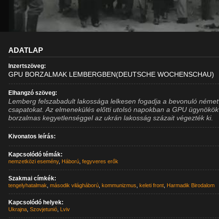
ADATLAP
Inzertszöveg:
GPU BORZALMAK LEMBERGBEN(DEUTSCHE WOCHENSCHAU)
Elhangzó szöveg:
Lemberg felszabadult lakossága lelkesen fogadja a bevonuló német
csapatokat. Az elmenekülés előtti utolsó napokban a GPU ügynökök
borzalmas kegyetlenséggel az ukrán lakosság százait végezték ki.
Kivonatos leírás:
Kapcsolódó témák:
nemzetközi esemény
,
Háború
,
fegyveres erők
Szakmai címkék:
tengelyhatalmak
,
második világháború
,
kommunizmus
,
keleti front
,
Harmadik Birodalom
Kapcsolódó helyek:
Ukrajna
,
Szovjetunió
,
Lviv