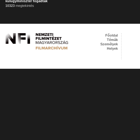
külügyminiszter fogadták
10323
megtekintés
Főoldal
Témák
Személyek
Helyek