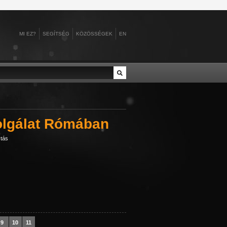
MI EZ?
SEGÍTSÉG
KÖZÖSSÉGEK
EN
no
baromfitenyésztés
Álgyai Pál
Alsóverecke
ztúriai herceg
tő
Baross Szövetség
Alice gloucesteri herce...
Alvik
II., spanyol ...
Belföld
Aljechin, Alekszandr
Amerika
olgálat Rómában
hlquist
belpolitika
Almásy László
Amszterdam
t
 Sándor, alsók...
d
bemutatók
Almásy Pál
Angkorvat
tás
9
10
11