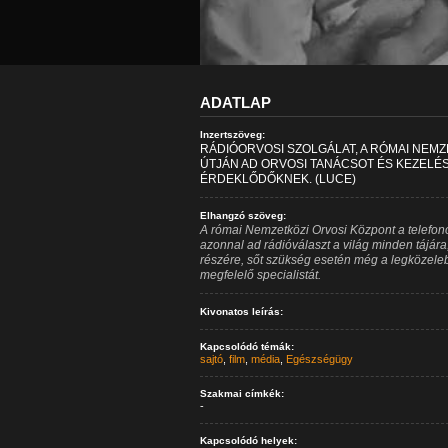
ADATLAP
Inzertszöveg:
RÁDIÓORVOSI SZOLGÁLAT, A RÓMAI NEMZ
ÚTJÁN AD ORVOSI TANÁCSOT ÉS KEZELÉS
ÉRDEKLŐDŐKNEK. (LUCE)
Elhangzó szöveg:
A római Nemzetközi Orvosi Központ a telefon
azonnal ad rádióválaszt a világ minden tájára
részére, sőt szükség esetén még a legközele
megfelelő specialistát.
Kivonatos leírás:
Kapcsolódó témák:
sajtó
,
film
,
média
,
Egészségügy
Szakmai címkék:
-
Kapcsolódó helyek: