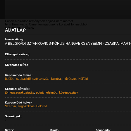
Ennek a híradóeseménynek sajnos nem maradt
fenn filmanyaga. Címe, témája csak a korabeli forrásokból
volt rekonstruálható.
ADATLAP
Inzertszöveg:
A BELGRÁDI SZTANKOVICS-KÓRUS HANGVERSENYE(MFI - ZSABKA, MART
Elhangzó szöveg:
Kivonatos leírás:
Kapcsolódó témák:
üdülés
,
szabadidő
,
szórakozás
,
kultúra
,
művészet
,
Külföld
Szakmai címkék:
tömegszórakoztatás
,
polgári életmód
,
középosztály
Kapcsolódó helyek:
Szerbia
,
Jugoszlávia
,
Belgrád
Személyek:
-
Nyelv:
Kiadó:
Azonosító: