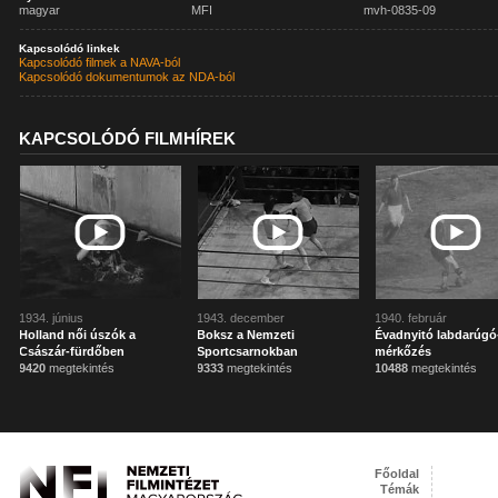
magyar
MFI
mvh-0835-09
Kapcsolódó linkek
Kapcsolódó filmek a NAVA-ból
Kapcsolódó dokumentumok az NDA-ból
KAPCSOLÓDÓ FILMHÍREK
1934. június
1943. december
1940. február
Holland női úszók a
Boksz a Nemzeti
Évadnyitó labdarúgó
Császár-fürdőben
Sportcsarnokban
mérkőzés
9420
megtekintés
9333
megtekintés
10488
megtekintés
Főoldal
Témák