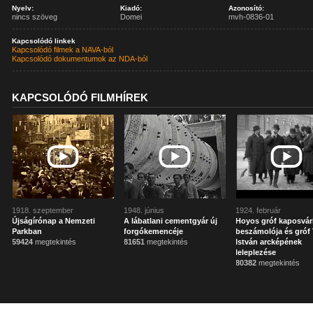
Nyelv:
Kiadó:
Azonosító:
nincs szöveg
Domei
mvh-0836-01
Kapcsolódó linkek
Kapcsolódó filmek a NAVA-ból
Kapcsolódó dokumentumok az NDA-ból
KAPCSOLÓDÓ FILMHÍREK
1918. szeptember
1948. június
1924. február
Újságírónap a Nemzeti
A lábatlani cementgyár új
Hoyos gróf kaposvár
Parkban
forgókemencéje
beszámolója és gróf 
59424
megtekintés
81651
megtekintés
István arcképének
leleplezése
80382
megtekintés