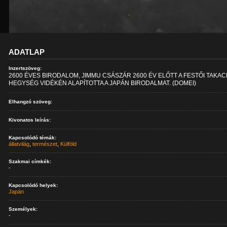
ADATLAP
Inzertszöveg:
2600 ÉVES BIRODALOM, JIMMU CSÁSZÁR 2600 ÉV ELŐTT A FESTŐI TAKA
HEGYSÉG VIDÉKÉN ALAPÍTOTTA A JAPÁN BIRODALMAT. (DOMEI)
Elhangzó szöveg:
Kivonatos leírás:
Kapcsolódó témák:
állatvilág
,
természet
,
Külföld
Szakmai címkék:
-
Kapcsolódó helyek:
Japán
Személyek:
-