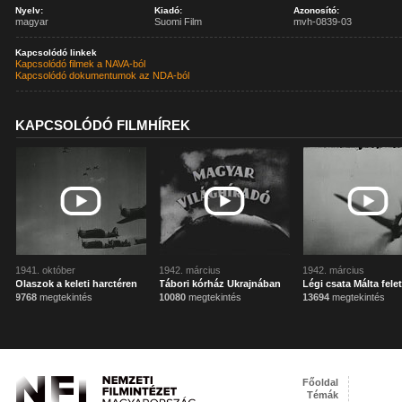
Nyelv:
Kiadó:
Azonosító:
magyar
Suomi Film
mvh-0839-03
Kapcsolódó linkek
Kapcsolódó filmek a NAVA-ból
Kapcsolódó dokumentumok az NDA-ból
KAPCSOLÓDÓ FILMHÍREK
1941. október
1942. március
1942. március
Olaszok a keleti harctéren
Tábori kórház Ukrajnában
Légi csata Málta felet
9768
megtekintés
10080
megtekintés
13694
megtekintés
Főoldal
Témák