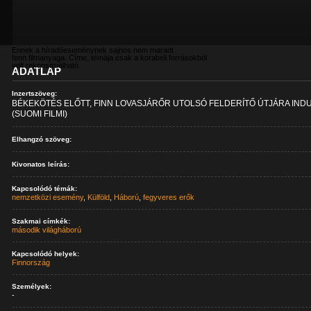
Ennek a híradóeseménynek sajnos nem maradt
fenn filmanyaga. Címe, témája csak a korabeli forrásokból
volt rekonstruálható.
ADATLAP
Inzertszöveg:
BÉKEKÖTÉS ELŐTT, FINN LOVASJÁRŐR UTOLSÓ FELDERÍTŐ ÚTJÁRA INDU
(SUOMI FILMI)
Elhangzó szöveg:
Kivonatos leírás:
Kapcsolódó témák:
nemzetközi esemény
,
Külföld
,
Háború
,
fegyveres erők
Szakmai címkék:
második világháború
Kapcsolódó helyek:
Finnország
Személyek:
-