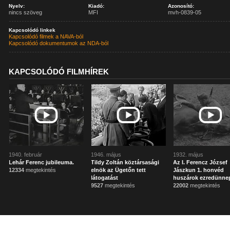
Nyelv:
Kiadó:
Azonosító:
nincs szöveg
MFI
mvh-0839-05
Kapcsolódó linkek
Kapcsolódó filmek a NAVA-ból
Kapcsolódó dokumentumok az NDA-ból
KAPCSOLÓDÓ FILMHÍREK
1940. február
1946. május
1932. május
Lehár Ferenc jubileuma.
Tildy Zoltán köztársasági
Az I. Ferencz József
12334
megtekintés
elnök az Ügetőn tett
Jászkun 1. honvéd
látogatást
huszárok ezredünne
9527
megtekintés
22002
megtekintés