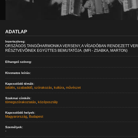
ADATLAP
Inzertszöveg:
ORSZÁGOS TANGÓHARMONIKA VERSENY, A VÍGADÓBAN RENDEZETT VE
RÉSZTVEVŐINEK EGYÜTTES BEMUTATÓJA. (MFI - ZSABKA, MARTON)
Elhangzó szöveg:
Kivonatos leírás:
Kapcsolódó témák:
üdülés
,
szabadidő
,
szórakozás
,
kultúra
,
művészet
Szakmai címkék:
tömegszórakoztatás
,
középosztály
Kapcsolódó helyek:
Magyarország
,
Budapest
Személyek:
-