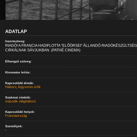
ADATLAP
Inzertszöveg:
RIADÓ! A FRANCIA HADIFLOTTA "ELŐÖRSEI" ÁLLANDÓ RIADÓKÉSZÜLTSÉ
CIRKÁLNAK SÁVJUKBAN. (PATHÉ CINEMA)
Elhangzó szöveg:
Kivonatos leírás:
Kapcsolódó témák:
Háború
,
fegyveres erők
Szakmai címkék:
második világháború
Kapcsolódó helyek:
Franciaország
Személyek:
-