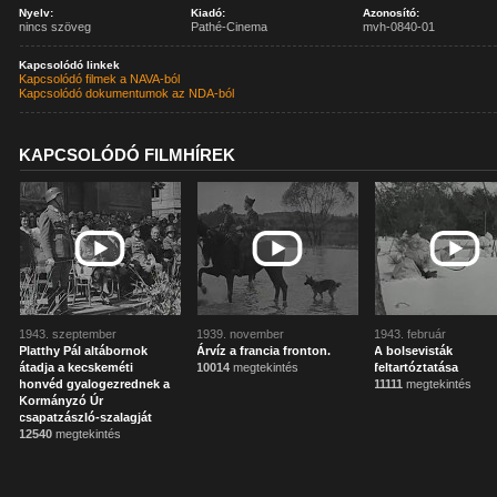
Nyelv:
Kiadó:
Azonosító:
nincs szöveg
Pathé-Cinema
mvh-0840-01
Kapcsolódó linkek
Kapcsolódó filmek a NAVA-ból
Kapcsolódó dokumentumok az NDA-ból
KAPCSOLÓDÓ FILMHÍREK
1943. szeptember
1939. november
1943. február
Platthy Pál altábornok
Árvíz a francia fronton.
A bolsevisták
átadja a kecskeméti
10014
megtekintés
feltartóztatása
honvéd gyalogezrednek a
11111
megtekintés
Kormányzó Úr
csapatzászló-szalagját
12540
megtekintés