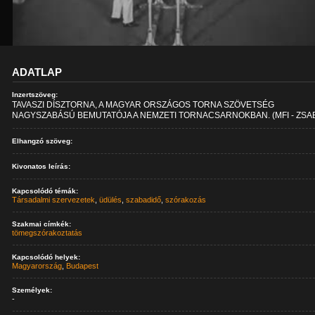
ADATLAP
Inzertszöveg:
TAVASZI DÍSZTORNA, A MAGYAR ORSZÁGOS TORNA SZÖVETSÉG
NAGYSZABÁSÚ BEMUTATÓJA A NEMZETI TORNACSARNOKBAN. (MFI - ZSA
Elhangzó szöveg:
Kivonatos leírás:
Kapcsolódó témák:
Társadalmi szervezetek
,
üdülés
,
szabadidő
,
szórakozás
Szakmai címkék:
tömegszórakoztatás
Kapcsolódó helyek:
Magyarország
,
Budapest
Személyek:
-