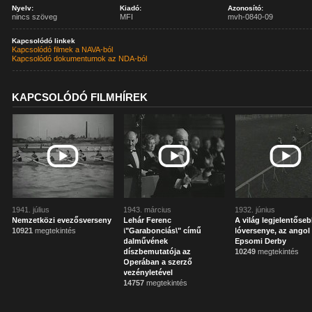
Nyelv:
Kiadó:
Azonosító:
nincs szöveg
MFI
mvh-0840-09
Kapcsolódó linkek
Kapcsolódó filmek a NAVA-ból
Kapcsolódó dokumentumok az NDA-ból
KAPCSOLÓDÓ FILMHÍREK
1941. július
1943. március
1932. június
Nemzetközi evezősverseny
Lehár Ferenc
A világ legjelentőse
10921
megtekintés
\"Garabonciás\" című
lóversenye, az angol
dalművének
Epsomi Derby
díszbemutatója az
10249
megtekintés
Operában a szerző
vezényletével
14757
megtekintés