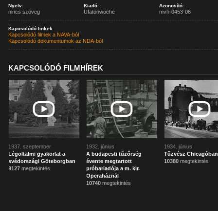
Nyelv:
Kiadó:
Azonosító:
nincs szöveg
Ufatonwoche
mvh-0453-06
Kapcsolódó linkek
Kapcsolódó filmek a NAVA-ból
Kapcsolódó dokumentumok az NDA-ból
KAPCSOLÓDÓ FILMHÍREK
1937. szeptember
1932. június
1934. június
Légoltalmi gyakorlat a
A budapesti tűzőrség
Tűzvész Chicagóba
svédországi Göteborgban
évente megtartott
10380
megtekintés
9127
megtekintés
próbariadója a m. kir.
Operaháznál
10740
megtekintés