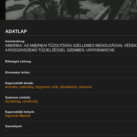
ADATLAP
Inzertszöveg:
AMERIKA - AZ AMERIKAI TŰZOLTÓSÁG SZELLEMES MEGOLDÁSSAL VÉDEK
A ROSSZHISZEMŰ TŰZJELZÉSSEL SZEMBEN. UFATONWOCHE
Elhangzó szöveg:
Kivonatos leírás:
Kapcsolódó témák:
technika
,
tudomány
,
fegyveres erők
,
bűnüldözés
,
bűnözés
Szakmai címkék:
tűzoltóság
,
rendőrség
Kapcsolódó helyek:
Egyesült Államok
Személyek:
-