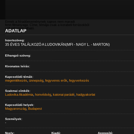
Ennek a híradóeseménynek sajnos nem maradt
fenn filmanyaga. Címe, témája csak a korabeli forrásokból
volt rekonstruálható.
ADATLAP
Inzertszöveg:
35 ÉVES TALÁLKOZÓ A LUDOVIKÁN(MFI - NAGY L. - MARTON)
Elhangzó szöveg:
Kivonatos leírás:
Kapcsolódó témák:
megemlékezés
,
ünnepség
,
fegyveres erők
,
fegyverkezés
Szakmai címkék:
Ludovika Akadémia
,
honvédség
,
katonai parádé
,
hadgyakorlat
Kapcsolódó helyek:
Magyarország
,
Budapest
Személyek:
-
Nyelv:
Kiadó:
Azonosító: