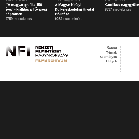
1943. november
1938. augusztus
1941. október
\"A magyar grafika 150
A Magyar Királyi
Katolikus nagygyűlé
éve\" - kiállítás a Fővárosi
Külkereskedelmi Hivatal
9837
megtekintés
Képtárban
kiállítása
9759
megtekintés
9284
megtekintés
Főoldal
Témák
Személyek
Helyek