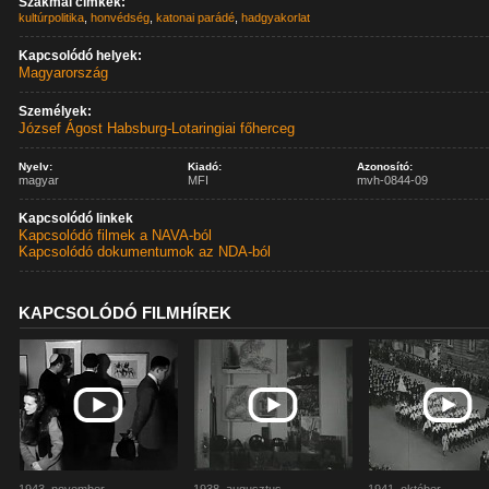
Szakmai címkék:
kultúrpolitika
,
honvédség
,
katonai parádé
,
hadgyakorlat
Kapcsolódó helyek:
Magyarország
Személyek:
József Ágost Habsburg-Lotaringiai főherceg
Nyelv:
Kiadó:
Azonosító:
magyar
MFI
mvh-0844-09
Kapcsolódó linkek
Kapcsolódó filmek a NAVA-ból
Kapcsolódó dokumentumok az NDA-ból
KAPCSOLÓDÓ FILMHÍREK