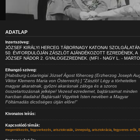
ADATLAP
Inzertszöveg:
JÓZSEF KIRÁLYI HERCEG TÁBORNAGY KATONAI SZOLGÁLATÁ
50. ÉVFORDULÓJÁN ZÁSZLÓT AJÁNDÉKOZOTT EZREDÉNEK, A
JÓZSEF NÁDOR 2. GYALOGEZREDNEK. (MFI - NAGY L. - MARTO
Elhangzó szöveg:
[Habsburg-Lotaringiai József Ágost főherceg (Erzherzog Joseph Au
Viktor Klemens Maria von Österreich):] "Zászló! Légy a törhetetlen
magyar akaratnak, győzni akarásnak záloga és a szoros
összetartozásnak jelképe! Vezesd ezredemet, bajtársaimat minden
harcban diadalra! Bajtársak! Vigyétek Isten nevében a Magyar
Föltámadás dicsőséges útján előre!"
Kivonatos leírás:
Kapcsolódó témák:
megemlékezés
,
fegyverkezés
,
arisztokraták
,
ünnepség
,
arisztokrácia
,
fegyveres erők
,