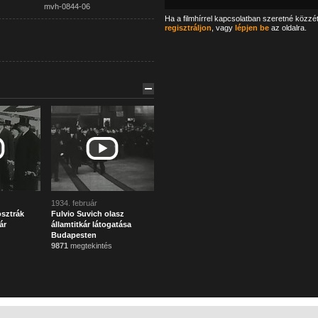
mvh-0844-06
Ha a filmhírrel kapcsolatban szeretné közzé
regisztráljon
, vagy
lépjen be
az oldalra.
1934. február
sztrák
Fulvio Suvich olasz
ár
államtitkár látogatása
Budapesten
9871
megtekintés