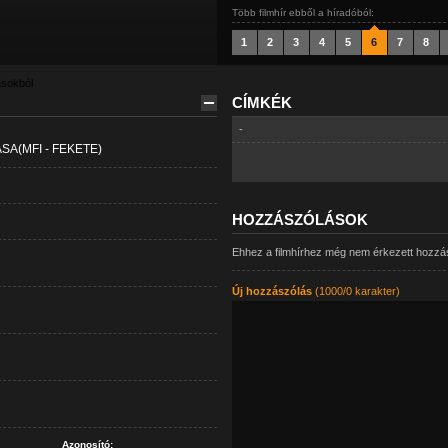
Több filmhír ebből a híradóból:
1
2
3
4
5
6
7
8
ásokból
CÍMKÉK
-
A(MFI - FEKETE)
HOZZÁSZÓLÁSOK
Ehhez a filmhírhez még nem érkezett hozzá
Új hozzászólás
(1000/0 karakter)
Azonosító: