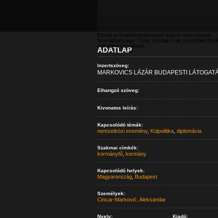
Ennek a híradóeseménynek sajnos nem maradt
fenn filmanyaga. Címe, témája csak a korabeli forr
volt rekonstruálható.
ADATLAP
Inzertszöveg:
MARKOVICS LÁZÁR BUDAPESTI LÁTOGATÁS
Elhangzó szöveg:
Kivonatos leírás:
Kapcsolódó témák:
nemzetközi esemény
,
Külpolitika
,
diplomácia
Szakmai címkék:
kormányfő
,
kormány
Kapcsolódó helyek:
Magyarország
,
Budapest
Személyek:
Cincar-Marković, Aleksandar
Nyelv:
Kiadó: