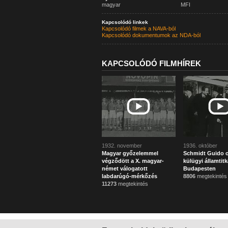
magyar
MFI
Kapcsolódó linkek
Kapcsolódó filmek a NAVA-ból
Kapcsolódó dokumentumok az NDA-ból
KAPCSOLÓDÓ FILMHÍREK
1932. november
1936. október
Magyar győzelemmel
Schmidt Guido o
végződött a X. magyar-
külügyi államtitk
német válogatott
Budapesten
labdarúgó-mérkőzés
8806
megtekintés
11273
megtekintés