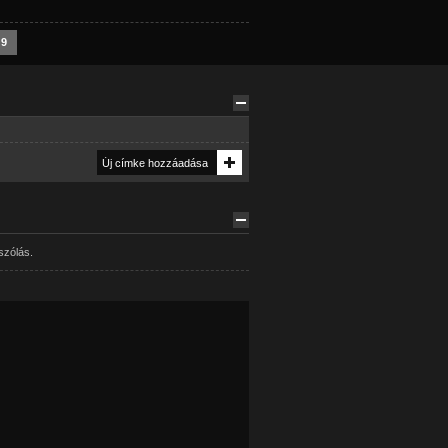
9
szólás.