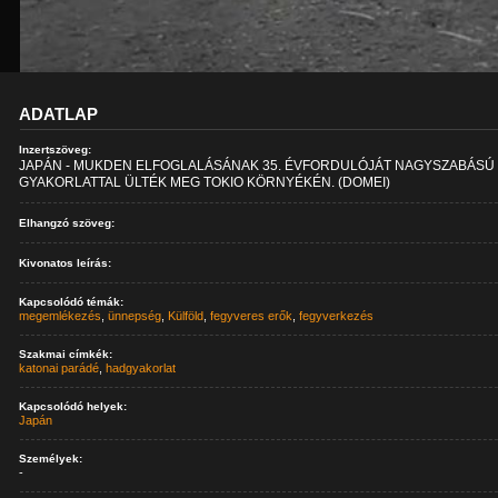
ADATLAP
Inzertszöveg:
JAPÁN - MUKDEN ELFOGLALÁSÁNAK 35. ÉVFORDULÓJÁT NAGYSZABÁSÚ
GYAKORLATTAL ÜLTÉK MEG TOKIO KÖRNYÉKÉN. (DOMEI)
Elhangzó szöveg:
Kivonatos leírás:
Kapcsolódó témák:
megemlékezés
,
ünnepség
,
Külföld
,
fegyveres erők
,
fegyverkezés
Szakmai címkék:
katonai parádé
,
hadgyakorlat
Kapcsolódó helyek:
Japán
Személyek:
-