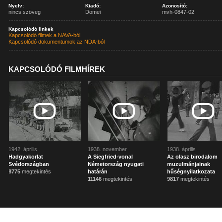
Nyelv:
Kiadó:
Azonosító:
nincs szöveg
Domei
mvh-0847-02
Kapcsolódó linkek
Kapcsolódó filmek a NAVA-ból
Kapcsolódó dokumentumok az NDA-ból
KAPCSOLÓDÓ FILMHÍREK
1942. április
1938. november
1938. április
Hadgyakorlat
A Siegfried-vonal
Az olasz birodalom
Svédországban
Németország nyugati
muzulmánjainak
8775
megtekintés
határán
hűségnyilatkozata
11146
megtekintés
9817
megtekintés