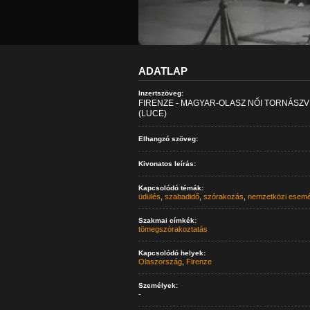
ADATLAP
Inzertszöveg:
FIRENZE - MAGYAR-OLASZ NŐI TORNÁSZV
(LUCE)
Elhangzó szöveg:
Kivonatos leírás:
Kapcsolódó témák:
üdülés
,
szabadidő
,
szórakozás
,
nemzetközi esem
Szakmai címkék:
tömegszórakoztatás
Kapcsolódó helyek:
Olaszország
,
Firenze
Személyek:
-