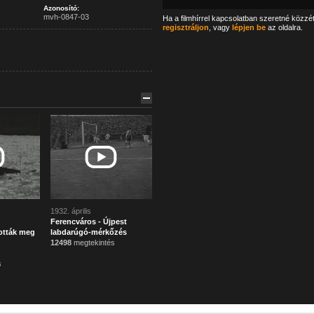
Azonosító:
mvh-0847-03
Ha a filmhírrel kapcsolatban szeretné közzé
regisztráljon
, vagy
lépjen be
az oldalra.
1932. április
Ferencváros - Újpest
ották meg
labdarúgó-mérkőzés
12498
megtekintés
s