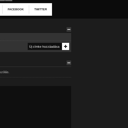
FACEBOOK
TWITTER
szólás.