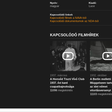
Nyelv:
Kiadó:
magyar
Luce
Kapcsolódó linkek
Kapcsolódó filmek a NAVA-ból
Kapcsolódó dokumentumok az NDA-ból
KAPCSOLÓDÓ FILMHÍREK
1937. március
1932. október
A Honvéd Tiszti Vívó Club
A Berlin melletti
1937. évi kard
Müggelseen tart
csapatbajnoksága
az idei német
11096
megtekintés
vitorlásversenyt
11103
megtekinté