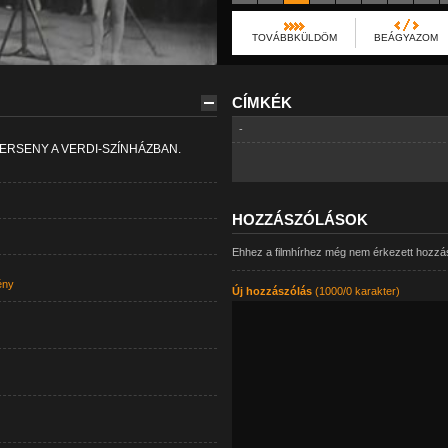
TOVÁBBKÜLDÖM
BEÁGYAZOM
CÍMKÉK
-
ERSENY A VERDI-SZÍNHÁZBAN.
HOZZÁSZÓLÁSOK
Ehhez a filmhírhez még nem érkezett hozzá
ény
Új hozzászólás
(1000/0 karakter)