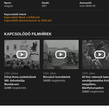
Nyelv:
Kiadó:
Azonosító:
magyar
MFI
mvh-0849-08
Kapcsolódó linkek
Kapcsolódó filmek a NAVA-ból
Kapcsolódó dokumentumok az NDA-ból
KAPCSOLÓDÓ FILMHÍREK
1943. június
1942. július
1943. július
Zrínyi Ilona születésének
Búcsúzó honvédeink
20 finn sebesült kat
300. évfordulója
10435
megtekintés
vendégeskedése Kol
Munkácson
megyében,
11498
megtekintés
Bánffyhunyadon
11662
megtekintés