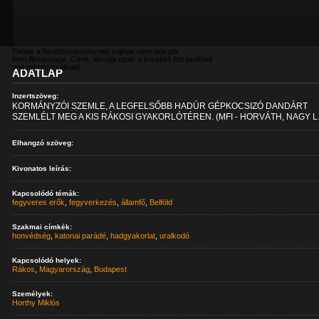
Ennek a híradóeseménynek sajnos nem maradt
fenn filmanyaga. Címe, témája csak a korabeli forrásokból
volt rekonstruálható.
ADATLAP
Inzertszöveg:
KORMÁNYZÓI SZEMLE, A LEGFELSŐBB HADÚR GÉPKOCSIZÓ DANDÁRT
SZEMLÉLT MEG A KIS RÁKOSI GYAKORLÓTÉREN. (MFI - HORVÁTH, NAGY L.
Elhangzó szöveg:
Kivonatos leírás:
Kapcsolódó témák:
fegyveres erők
,
fegyverkezés
,
államfő
,
Belföld
Szakmai címkék:
honvédség
,
katonai parádé
,
hadgyakorlat
,
uralkodó
Kapcsolódó helyek:
Rákos
,
Magyarország
,
Budapest
Személyek:
Horthy Miklós