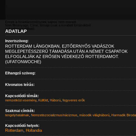
Ennek a híradóeseménynek sajnos nem maradt
fenn filmanyaga. Címe, témája csak a korabeli forrásokból
volt rekonstruálható.
ADATLAP
Inzertszöveg:
ROTTERDAM LÁNGOKBAN, EJTŐERNYŐS VADÁSZOK
MEGLEPETÉSSZERŰ TÁMADÁSA UTÁN A NÉMET CSAPATOK
ELFOGLALJÁK AZ ERŐSEN VÉDEKEZŐ ROTTERDAMOT.
(UFATONWOCHE)
Elhangzó szöveg:
Kivonatos leírás:
Kapcsolódó témák:
nemzetközi esemény
,
Külföld
,
Háború
,
fegyveres erők
Szakmai címkék:
tengelyhatalmak
,
Nemzetiszocializmus/nácizmus
,
második világháború
,
Harmadik Birod
Kapcsolódó helyek:
Rotterdam
,
Hollandia