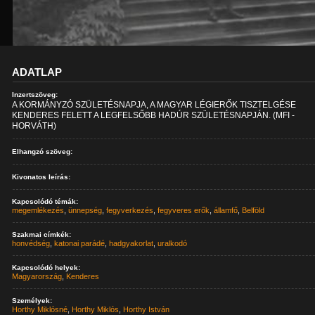
ADATLAP
Inzertszöveg:
A KORMÁNYZÓ SZÜLETÉSNAPJA, A MAGYAR LÉGIERŐK TISZTELGÉSE
KENDERES FELETT A LEGFELSŐBB HADÚR SZÜLETÉSNAPJÁN. (MFI -
HORVÁTH)
Elhangzó szöveg:
Kivonatos leírás:
Kapcsolódó témák:
megemlékezés
,
ünnepség
,
fegyverkezés
,
fegyveres erők
,
államfő
,
Belföld
Szakmai címkék:
honvédség
,
katonai parádé
,
hadgyakorlat
,
uralkodó
Kapcsolódó helyek:
Magyarország
,
Kenderes
Személyek:
Horthy Miklósné
,
Horthy Miklós
,
Horthy István