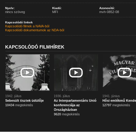
Nyelv:
Kiadó:
Azonosító:
nincs szöveg
MFI
mvh-0852-08
Kapcsolódó linkek
Kapcsolódó filmek a NAVA-ból
Kapcsolódó dokumentumok az NDA-ból
KAPCSOLÓDÓ FILMHÍREK
1942. július
1936. július
1941. június
Sebesült tisztek üdülője
Az Interparlamentáris Unió
Hősi emlékmű Kende
10434
megtekintés
konferenciája az
12797
megtekintés
Országházban
9620
megtekintés