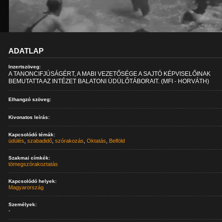
ADATLAP
Inzertszöveg:
A TANONCIFJÚSÁGÉRT, A MABI VEZETŐSÉGE A SAJTÓ KÉPVISELŐINAK
BEMUTATTA AZ INTÉZET BALATONI ÜDÜLŐTÁBORAIT. (MFI - HORVÁTH)
Elhangzó szöveg:
Kivonatos leírás:
Kapcsolódó témák:
üdülés
,
szabadidő
,
szórakozás
,
Oktatás
,
Belföld
Szakmai címkék:
tömegszórakoztatás
Kapcsolódó helyek:
Magyarország
Személyek:
-