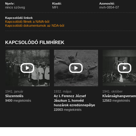
Nyelv:
Kiadó:
Azonosító:
nincs szöveg
MFI
mvh-0854-07
Kapcsolódó linkek
Kapcsolódó filmek a NAVA-ból
Kapcsolódó dokumentumok az NDA-ból
KAPCSOLÓDÓ FILMHÍREK
1941. január
1932. május
1941. október
Síszentelés
Az I. Ferencz József
Kívánsághangverse
9400
megtekintés
Jászkun 1. honvéd
12563
megtekintés
huszárok ezredünnepélye
22003
megtekintés