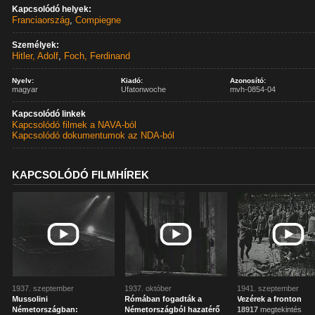
Kapcsolódó helyek:
Franciaország
,
Compiegne
Személyek:
Hitler, Adolf
,
Foch, Ferdinand
Nyelv:
Kiadó:
Azonosító:
magyar
Ufatonwoche
mvh-0854-04
Kapcsolódó linkek
Kapcsolódó filmek a NAVA-ból
Kapcsolódó dokumentumok az NDA-ból
KAPCSOLÓDÓ FILMHÍREK
1937. szeptember
1937. október
1941. szeptember
Mussolini
Rómában fogadták a
Vezérek a fronton
Németországban:
Németországból hazatérő
18917
megtekintés