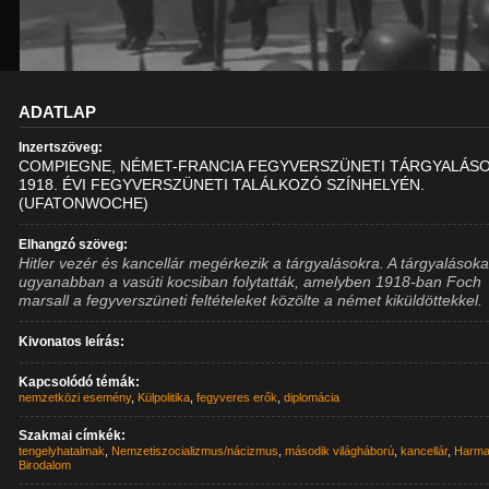
ADATLAP
Inzertszöveg:
COMPIEGNE, NÉMET-FRANCIA FEGYVERSZÜNETI TÁRGYALÁSO
1918. ÉVI FEGYVERSZÜNETI TALÁLKOZÓ SZÍNHELYÉN.
(UFATONWOCHE)
Elhangzó szöveg:
Hitler vezér és kancellár megérkezik a tárgyalásokra. A tárgyalásoka
ugyanabban a vasúti kocsiban folytatták, amelyben 1918-ban Foch
marsall a fegyverszüneti feltételeket közölte a német kiküldöttekkel.
Kivonatos leírás:
Kapcsolódó témák:
nemzetközi esemény
,
Külpolitika
,
fegyveres erők
,
diplomácia
Szakmai címkék:
tengelyhatalmak
,
Nemzetiszocializmus/nácizmus
,
második világháború
,
kancellár
,
Harma
Birodalom