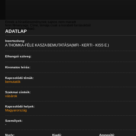
Ennek a híradóeseménynek sajnos nem maradt
fenn filmanyaga. Címe, témája csak a korabeli forrásokból
volt rekonstruálható.
ADATLAP
Inzertszöveg:
A THOMKA-FÉLE KASZA BEMUTATÁSA(MFI - KERTI - KISS E.)
Elhangzó szöveg:
Kivonatos leírás:
Kapcsolódó témák:
bemutatók
Szakmai címkék:
vásárok
Kapcsolódó helyek:
Magyarország
Személyek:
-
Nyelv:
Kiadó:
Azonosító: