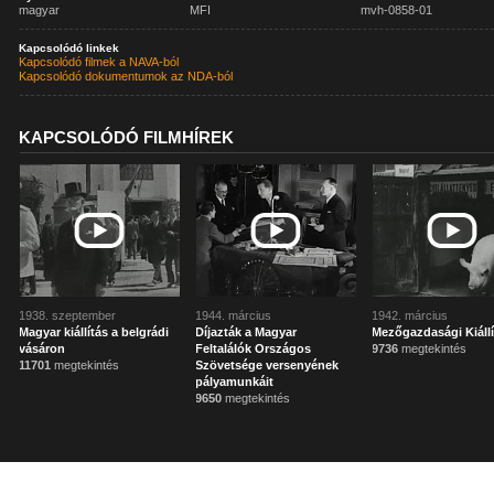
magyar
MFI
mvh-0858-01
Kapcsolódó linkek
Kapcsolódó filmek a NAVA-ból
Kapcsolódó dokumentumok az NDA-ból
KAPCSOLÓDÓ FILMHÍREK
1938. szeptember
1944. március
1942. március
Magyar kiállítás a belgrádi
Díjazták a Magyar
Mezőgazdasági Kiállí
vásáron
Feltalálók Országos
9736
megtekintés
11701
megtekintés
Szövetsége versenyének
pályamunkáit
9650
megtekintés