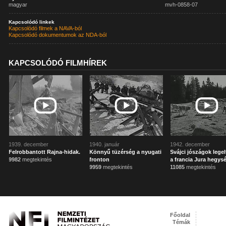
magyar
mvh-0858-07
Kapcsolódó linkek
Kapcsolódó filmek a NAVA-ból
Kapcsolódó dokumentumok az NDA-ból
KAPCSOLÓDÓ FILMHÍREK
1939. december
1940. január
1942. december
Felrobbantott Rajna-hidak.
Könnyű tüzérség a nyugati
Svájci jószágok legel
9982
megtekintés
fronton
a francia Jura hegy
9959
megtekintés
11085
megtekintés
Főoldal
Témák