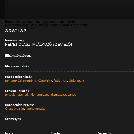
Ennek a híradóeseménynek sajnos nem maradt
fenn filmanyaga. Címe, témája csak a korabeli forrásokból
volt rekonstruálható.
ADATLAP
Inzertszöveg:
NÉMET-OLASZ TALÁLKOZÓ 32 ÉV ELŐTT
Elhangzó szöveg:
Kivonatos leírás:
Kapcsolódó témák:
nemzetközi esemény
,
Külpolitika
,
fasizmus
,
diplomácia
Szakmai címkék:
tengelyhatalmak
,
Nemzetiszocializmus/nácizmus
Kapcsolódó helyek:
Olaszország
,
Németország
Személyek:
-
Nyelv:
Kiadó:
Azonosító: