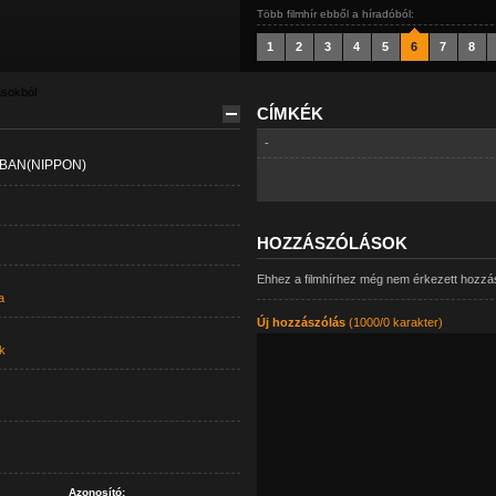
Több filmhír ebből a híradóból:
1
2
3
4
5
6
7
8
ásokból
CÍMKÉK
-
BAN(NIPPON)
HOZZÁSZÓLÁSOK
Ehhez a filmhírhez még nem érkezett hozzá
a
Új hozzászólás
(1000/0 karakter)
k
Azonosító: