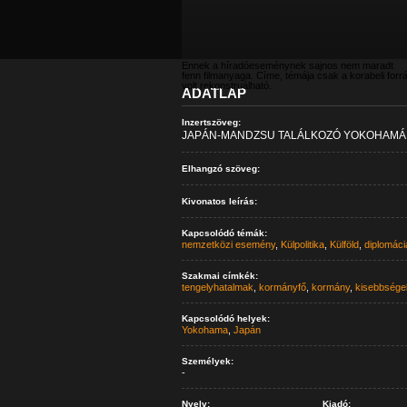
Ennek a híradóeseménynek sajnos nem maradt
fenn filmanyaga. Címe, témája csak a korabeli forr
volt rekonstruálható.
ADATLAP
Inzertszöveg:
JAPÁN-MANDZSU TALÁLKOZÓ YOKOHAMÁ
Elhangzó szöveg:
Kivonatos leírás:
Kapcsolódó témák:
nemzetközi esemény
,
Külpolitika
,
Külföld
,
diplomáci
Szakmai címkék:
tengelyhatalmak
,
kormányfő
,
kormány
,
kisebbsége
Kapcsolódó helyek:
Yokohama
,
Japán
Személyek:
-
Nyelv:
Kiadó: