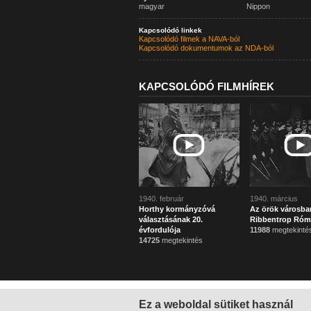
magyar
Nippon
Kapcsolódó linkek
Kapcsolódó filmek a NAVA-ból
Kapcsolódó dokumentumok az NDA-ból
KAPCSOLÓDÓ FILMHÍREK
1940. február
1940. március
Horthy kormányzóvá
Az örök városba
választásának 20.
Ribbentrop Ró
évfordulója
11988
megtekinté
14725
megtekintés
Ez a weboldal sütiket használ