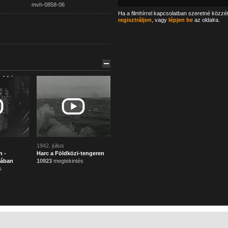
mvh-0858-06
Ha a filmhírrel kapcsolatban szeretné közzé
regisztráljon
, vagy
lépjen be
az oldalra.
1942. július
n -
Harc a Földközi-tengeren
mában
10923
megtekintés
s
Főoldal
Mi ez?