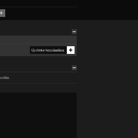
9
szólás.