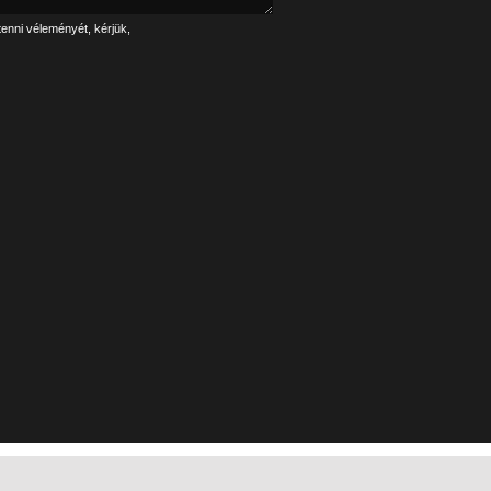
tenni véleményét, kérjük,
Linkek
Impresszum