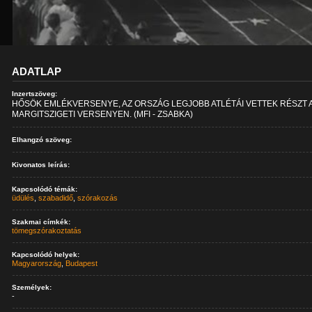
ADATLAP
Inzertszöveg:
HŐSÖK EMLÉKVERSENYE, AZ ORSZÁG LEGJOBB ATLÉTÁI VETTEK RÉSZT 
MARGITSZIGETI VERSENYEN. (MFI - ZSABKA)
Elhangzó szöveg:
Kivonatos leírás:
Kapcsolódó témák:
üdülés
,
szabadidő
,
szórakozás
Szakmai címkék:
tömegszórakoztatás
Kapcsolódó helyek:
Magyarország
,
Budapest
Személyek:
-