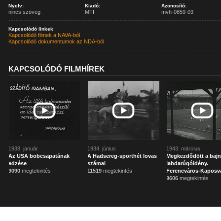
Nyelv:
Kiadó:
Azonosító:
nincs szöveg
MFI
mvh-0859-03
Kapcsolódó linkek
Kapcsolódó filmek a NAVA-ból
Kapcsolódó dokumentumok az NDA-ból
KAPCSOLÓDÓ FILMHÍREK
1938. január
1934. június
1943. március
Az USA bobcsapatának
A Hadsereg-sporthét lovas
Megkezdődött a bajn
edzése
számai
labdarúgóidény.
9090
megtekintés
11519
megtekintés
Ferencváros-Kaposvá
9606
megtekintés