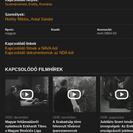
Kapcsolódó helyek:
Szatmárnémeti
,
Erdély
,
Románia
Személyek:
Horthy Miklós
,
Antal Sándor
Nyelv:
Kiadó:
Azonosító:
magyar
mvh-0864-03
Kapcsolódó linkek
Kapcsolódó filmek a NAVA-ból
Kapcsolódó dokumentumok az NDA-ból
KAPCSOLÓDÓ FILMHÍREK
1933. december
1938. november
1938. augusztus
Magyar feltámadásról
A Szabadság térre
Jubiláris Szent Istvá
nyilatkozik Eckhardt Tibor,
felvonult fővárosi
ünnepségek: Az Erek
a Magyar Revíziós Liga
iparostanoncok
országzászló jubile