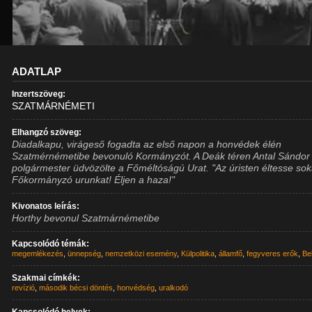
ADATLAP
Inzertszöveg:
SZATMÁRNÉMETI
Elhangzó szöveg:
Diadalkapu, virágeső fogadta az első napon a honvédek élén
Szatmérnémetibe bevonuló Kormányzót. A Deák téren Antal Sándor 
polgármester üdvözölte a Főméltóságú Urat. "Az úristen éltesse sok
Főkormányzó urunkat! Éljen a haza!"
Kivonatos leírás:
Horthy bevonul Szatmárnémetibe
Kapcsolódó témák:
megemlékezés
,
ünnepség
,
nemzetközi esemény
,
Külpolitika
,
államfő
,
fegyveres erők
,
Be
Szakmai címkék:
revízió
,
második bécsi döntés
,
honvédség
,
uralkodó