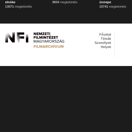
elnöke
9604
megtekintés
ünnepe
13071
megtekintés
10741
megtekintés
Főoldal
Témák
Személyek
Helyek