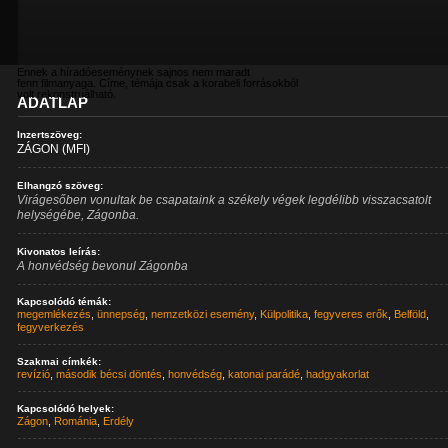
Ennek a híradóeseménynek sajnos nem maradt
fenn filmanyaga. Címe, témája csak a korabeli forrásokból
volt rekonstruálható.
ADATLAP
Inzertszöveg:
ZÁGON (MFI)
Elhangzó szöveg:
Virágesőben vonultak be csapataink a székely végek legdélibb visszacsatolt
helységébe, Zágonba.
Kivonatos leírás:
A honvédség bevonul Zágonba
Kapcsolódó témák:
megemlékezés
,
ünnepség
,
nemzetközi esemény
,
Külpolitika
,
fegyveres erők
,
Belföld
,
fegyverkezés
Szakmai címkék:
revízió
,
második bécsi döntés
,
honvédség
,
katonai parádé
,
hadgyakorlat
Kapcsolódó helyek:
Zágon
,
Románia
,
Erdély