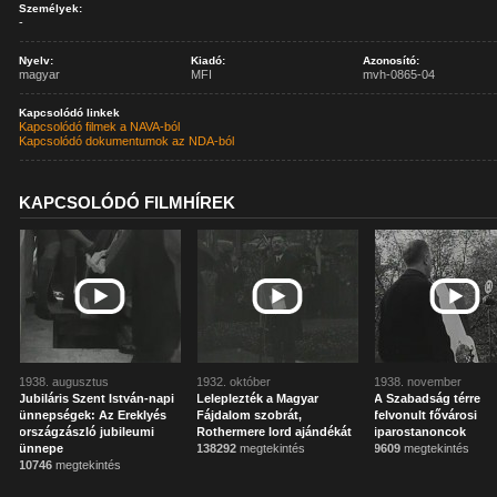
Személyek:
-
Nyelv:
Kiadó:
Azonosító:
magyar
MFI
mvh-0865-04
Kapcsolódó linkek
Kapcsolódó filmek a NAVA-ból
Kapcsolódó dokumentumok az NDA-ból
KAPCSOLÓDÓ FILMHÍREK
1938. augusztus
1932. október
1938. november
Jubiláris Szent István-napi
Leleplezték a Magyar
A Szabadság térre
ünnepségek: Az Ereklyés
Fájdalom szobrát,
felvonult fővárosi
országzászló jubileumi
Rothermere lord ajándékát
iparostanoncok
ünnepe
138292
megtekintés
9609
megtekintés
10746
megtekintés