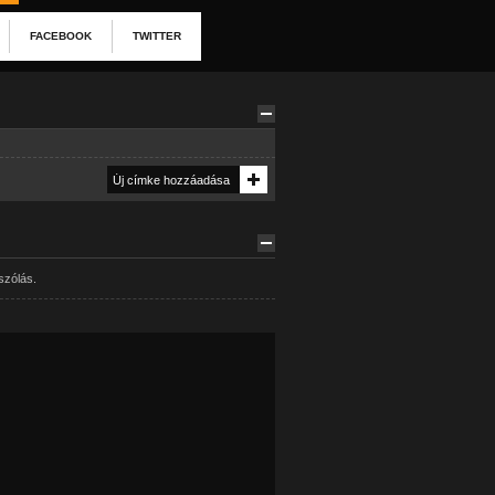
FACEBOOK
TWITTER
szólás.