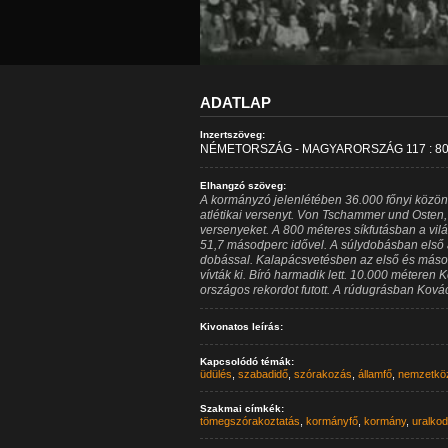
ADATLAP
Inzertszöveg:
NÉMETORSZÁG - MAGYARORSZÁG 117 : 80
Elhangzó szöveg:
A kormányzó jelenlétében 36.000 főnyi közö
atlétikai versenyt. Von Tschammer und Osten,
versenyeket. A 800 méteres síkfutásban a vil
51,7 másodperc idővel. A súlydobásban első 
dobással. Kalapácsvetésben az első és másod
vívták ki. Bíró harmadik lett. 10.000 méteren
országos rekordot futott. A rúdugrásban Kovács
Kivonatos leírás:
Kapcsolódó témák:
üdülés
,
szabadidő
,
szórakozás
,
államfő
,
nemzetkö
Szakmai címkék:
tömegszórakoztatás
,
kormányfő
,
kormány
,
uralko