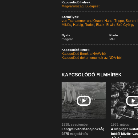
Kapcsolódó helyek:
Magyarország
,
Budapest
Személyek:
von Tschammer und Osten, Hans
,
Trippe
,
Storch, 
Miklós
,
Harbig, Rudolf
,
Blask, Erwin
,
Biró György
Nyelv:
Kiadó:
magyar
MFI
Kapcsolódó linkek
Kapcsolódó filmek a NAVA-ból
Kapcsolódó dokumentumok az NDA-ból
KAPCSOLÓDÓ FILMHÍREK
1938. szeptember
1933. május
Lengyel vitorlásbajnokság
A Népliget muta
9275
megtekintés
bódéi között va