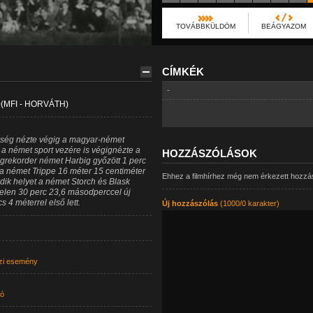
TOVÁBBKÜLDÖM
BEÁGYAZOM
CÍMKÉK
-
(MFI - HORVÁTH)
nség nézte végig a magyar-német
 a német sport vezére is végignézte a
HOZZÁSZÓLÁSOK
ágrekorder német Harbig győzött 1 perc
a német Trippe 16 méter 15 centiméter
Ehhez a filmhírhez még nem érkezett hozzá
ik helyet a német Storch és Blask
 Kelen 30 perc 23,6 másodperccel új
 4 méterrel első lett.
Új hozzászólás
(1000/0 karakter)
zi esemény
dó