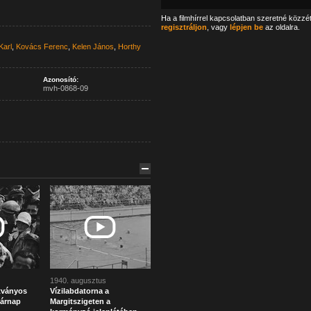
Ha a filmhírrel kapcsolatban szeretné közzé
regisztráljon
, vagy
lépjen be
az oldalra.
Karl
,
Kovács Ferenc
,
Kelen János
,
Horthy
Azonosító:
mvh-0868-09
1940. augusztus
tványos
Vízilabdatorna a
sárnap
Margitszigeten a