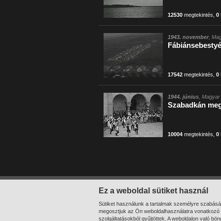
12530
megtekintés
,
0
1943. november
, Mag
Fábiánsebestyé
17542
megtekintés
,
0
1944. június
, Magyar 
Szabadkán megn
10004
megtekintés
,
0
1-8
/ összesen 8 találat
Ez a weboldal sütiket használ
Sütiket használunk a tartalmak személyre szabásá
megosztjuk az Ön weboldalhasználatra vonatkozó a
szolgáltatásokból gyűjtöttek. A weboldalon való bö