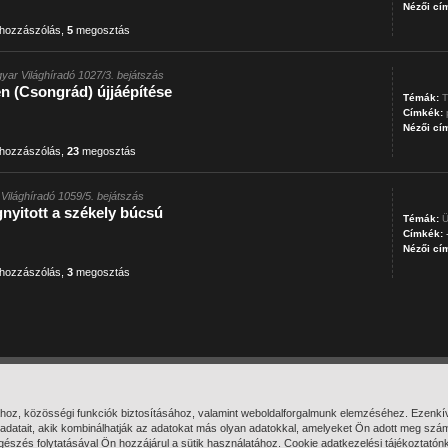
Nézői cí
hozzászólás
,
5
megosztás
yar Világhíradó 1027/3. bejátszás
n (Csongrád) újjáépítése
Témák:
T
Címkék:
Nézői cí
hozzászólás
,
23
megosztás
Világhíradó 1059/5. bejátszás
yitott a székely búcsú
Témák:
Ü
Címkék:
Nézői cí
hozzászólás
,
3
megosztás
hoz, közösségi funkciók biztosításához, valamint weboldalforgalmunk elemzéséhez. Ezenkí
datait, akik kombinálhatják az adatokat más olyan adatokkal, amelyeket Ön adott meg szá
Főoldal
Mi ez?
ngészés folytatásával Ön hozzájárul a sütik használatához. Cookie adatkezelési tájékoztatón
Témák
Segítség