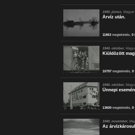
1940. június
, Magyar 
Árvíz után.
11863
megtekintés
,
0
1940. október
, Magya
Kiüldözött mag
10797
megtekintés
,
0
1940. október
, Magya
Ünnepi esemén
13600
megtekintés
,
0
1940. november
, Mag
Az árvízkárosult