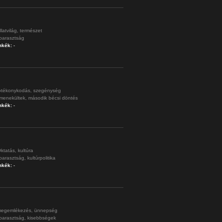
llatvilág,
természet
parasztság
mkék:
-
ótékonykodás,
szegénység
menekültek,
második bécsi döntés
mkék:
-
ktatás,
kultúra
parasztság,
kultúrpolitika
mkék:
-
egemlékezés,
ünnepség
parasztság,
kisebbségek