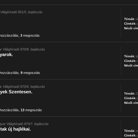
Világhíradó 851/5. bejátszás
Témák:
á
Címkék:
Nézői cí
hozzászólás
,
3
megosztás
r Világhíradó 870/8. bejátszás
yarok.
Témák:
j
Címkék:
Nézői cí
hozzászólás
,
9
megosztás
r Világhíradó 870/6. bejátszás
yek Szentesen.
Témák:
O
Címkék:
Nézői cí
hozzászólás
,
13
megosztás
yar Világhíradó 874/7. bejátszás
ak új hajlékai.
Témák:
m
Címkék: