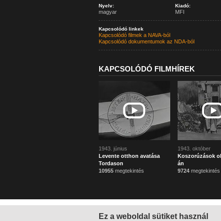
Nyelv:
Kiadó:
magyar
MFI
Kapcsolódó linkek
Kapcsolódó filmek a NAVA-ból
Kapcsolódó dokumentumok az NDA-ból
KAPCSOLÓDÓ FILMHÍREK
1943. június
1943. október
Levente otthon avatása
Koszorúzások ok
Tordason
án
10955
megtekintés
9724
megtekintés
Ez a weboldal sütiket használ