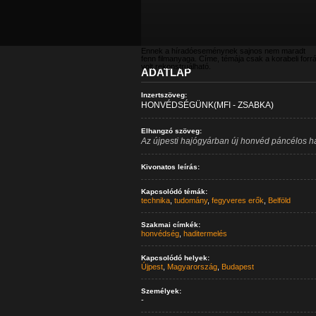
Ennek a híradóeseménynek sajnos nem maradt
fenn filmanyaga. Címe, témája csak a korabeli forr
volt rekonstruálható.
ADATLAP
Inzertszöveg:
HONVÉDSÉGÜNK(MFI - ZSABKA)
Elhangzó szöveg:
Az újpesti hajógyárban új honvéd páncélos haj
Kivonatos leírás:
Kapcsolódó témák:
technika
,
tudomány
,
fegyveres erők
,
Belföld
Szakmai címkék:
honvédség
,
haditermelés
Kapcsolódó helyek:
Újpest
,
Magyarország
,
Budapest
Személyek:
-