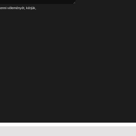
tenni véleményét, kérjük,
Linkek
Impresszum