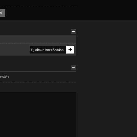
9
szólás.