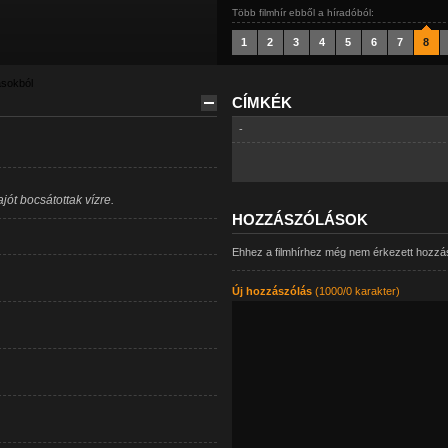
Több filmhír ebből a híradóból:
1
2
3
4
5
6
7
8
ásokból
CÍMKÉK
-
ót bocsátottak vízre.
HOZZÁSZÓLÁSOK
Ehhez a filmhírhez még nem érkezett hozzá
Új hozzászólás
(1000/0 karakter)