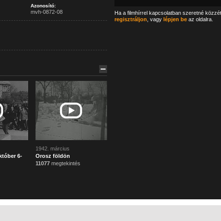
Azonosító:
mvh-0872-08
Ha a filmhírrel kapcsolatban szeretné közzé
regisztráljon
, vagy
lépjen be
az oldalra.
1942. március
tóber 6-
Orosz földön
11077
megtekintés
Főoldal
Mi ez?