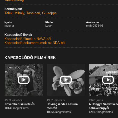
Személyek:
Teleki Mihály
,
Tassinari, Giuseppe
Nyelv:
Kiadó:
Azonosító:
magyar
Luce
mvh-0873-03
Kapcsolódó linkek
Kapcsolódó filmek a NAVA-ból
Kapcsolódó dokumentumok az NDA-ból
KAPCSOLÓDÓ FILMHÍREK
1933. október
1932. március
1942. július
Novemberi szüretelés
Hóvirágszedés a Duna
A Hangya Szövetkez
10140
megtekintés
mentén
babakelengyéi
10965
megtekintés
12107
megtekintés