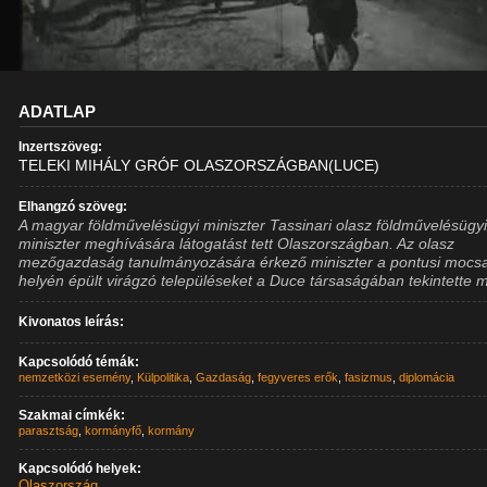
ADATLAP
Inzertszöveg:
TELEKI MIHÁLY GRÓF OLASZORSZÁGBAN(LUCE)
Elhangzó szöveg:
A magyar földművelésügyi miniszter Tassinari olasz földművelésügy
miniszter meghívására látogatást tett Olaszországban. Az olasz
mezőgazdaság tanulmányozására érkező miniszter a pontusi mocs
helyén épült virágzó településeket a Duce társaságában tekintette 
Kivonatos leírás:
Kapcsolódó témák:
nemzetközi esemény
,
Külpolitika
,
Gazdaság
,
fegyveres erők
,
fasizmus
,
diplomácia
Szakmai címkék:
parasztság
,
kormányfő
,
kormány
Kapcsolódó helyek:
Olaszország