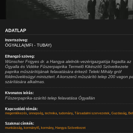
ADATLAP
Inzertszöveg:
ÓGYALLA(MFI - TUBAY)
Elhangzó szöveg:
Wünscher Frigyes dr. a Hangya alelnök-vezérigazgatója fogadta az
Ógyalla és Vidéke Fűszerpaprika Termelő Kikészítő Szövetkezete
paprika műszárítójának felavatására érkező Teleki Mihály gróf
földművelésügyi minisztert. A korszerű műszárító telep 200 vagon p
szárítására alkalmas.
Kivonatos leírás:
Fűszerpaprika-szárító telep felavatása Ógyallán
Kapcsolódó témák:
megemlékezés
,
ünnepség
,
technika
,
tudomány
,
Társadalmi szervezetek
,
Gazdaság
,
Bel
Szakmai címkék:
munkásság
,
kormányfő
,
kormány
,
Hangya Szövetkezet