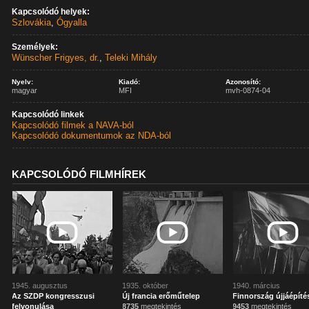
Kapcsolódó helyek:
Szlovákia
,
Ógyalla
Személyek:
Wünscher Frigyes, dr.
,
Teleki Mihály
Nyelv:
Kiadó:
Azonosító:
magyar
MFI
mvh-0874-04
Kapcsolódó linkek
Kapcsolódó filmek a NAVA-ból
Kapcsolódó dokumentumok az NDA-ból
KAPCSOLÓDÓ FILMHÍREK
1945. augusztus
1935. október
1940. március
Az SZDP kongresszusi
Új francia erőműtelep
Finnország újjáépíté
felvonulása
8735
megtekintés
9453
megtekintés