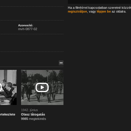
Ha a filmhírrel kapcsolatban szeretné közzé
regisztráljon
, vagy
lépjen be
az oldalra.
Azonosító:
mvh-0877-02
1942. június
értekezlete
Olasz látogatás
9985
megtekintés