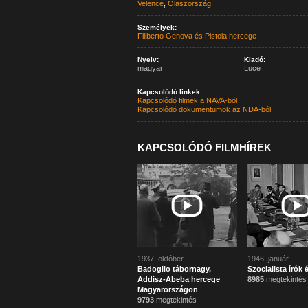
Velence
,
Olaszország
Személyek:
Filiberto Genova és Pistoia hercege
Nyelv:
Kiadó:
magyar
Luce
Kapcsolódó linkek
Kapcsolódó filmek a NAVA-ból
Kapcsolódó dokumentumok az NDA-ból
KAPCSOLÓDÓ FILMHÍREK
1937. október
1946. január
Badoglio tábornagy,
Szocialista írók 
Addisz-Abeba hercege
8985
megtekintés
Magyarországon
9793
megtekintés