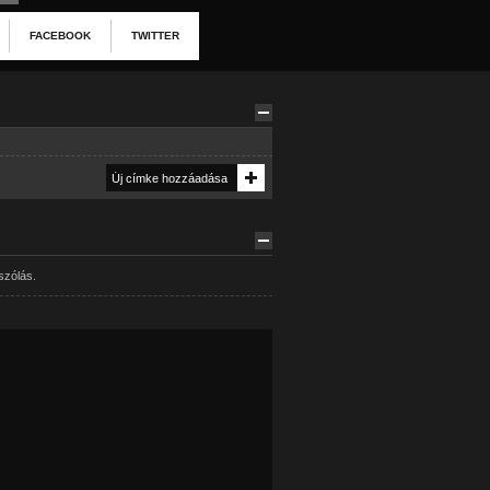
FACEBOOK
TWITTER
szólás.