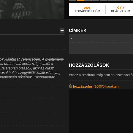
TOVÁBBKÜLDÖM
BEÁGYAZOM
CÍMKÉK
-
ok kiállítását Velencében. A gyűjtemény
a uralom alá került sziget lakói a
HOZZÁSZÓLÁSOK
túra alapján olaszok, akik az olasz
sokból összegyűjtött kiállítási anyag
Ehhez a filmhírhez még nem érkezett hozzá
i függetlenség hősének, Pasqualenak
Új hozzászólás
(1000/0 karakter)