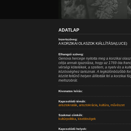
ADATLAP
Inzertszöveg:
A KORZIKAI OLASZOK KIÁLLÍTÁSA(LUCE)
Elhangzó szöveg:
Genova hercege nyitotta meg a korzikai olasz
célja annak igazolása, hogy az 1769 óta franci
vérségi kötelékek, a szellem, a nyelv és a kul
közösséghez tartoznak. A legkülönbözőbb forrá
között feltűnő helyen állították fel a korzika
mellszobrát.
Kivonatos leírás:
Kapcsolódó témák:
arisztokraták
,
arisztokrácia
,
kultúra
,
művészet
Szakmai címkék:
kultúrpolitika
,
kisebbségek
Kapcsolódó helyek: