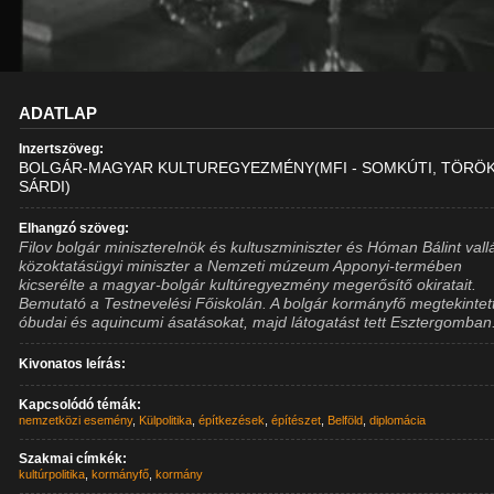
ADATLAP
Inzertszöveg:
BOLGÁR-MAGYAR KULTUREGYEZMÉNY(MFI - SOMKÚTI, TÖRÖK 
SÁRDI)
Elhangzó szöveg:
Filov bolgár miniszterelnök és kultuszminiszter és Hóman Bálint vall
közoktatásügyi miniszter a Nemzeti múzeum Apponyi-termében
kicserélte a magyar-bolgár kultúregyezmény megerősítő okiratait.
Bemutató a Testnevelési Főiskolán. A bolgár kormányfő megtekintet
óbudai és aquincumi ásatásokat, majd látogatást tett Esztergomban
Kivonatos leírás:
Kapcsolódó témák:
nemzetközi esemény
,
Külpolitika
,
építkezések
,
építészet
,
Belföld
,
diplomácia
Szakmai címkék:
kultúrpolitika
,
kormányfő
,
kormány