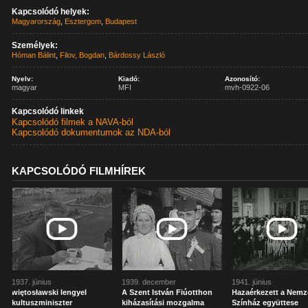
Kapcsolódó helyek:
Magyarország
,
Esztergom
,
Budapest
Személyek:
Hóman Bálint
,
Filov, Bogdan
,
Bárdossy László
Nyelv:
Kiadó:
Azonosító:
magyar
MFI
mvh-0922-06
Kapcsolódó linkek
Kapcsolódó filmek a NAVA-ból
Kapcsolódó dokumentumok az NDA-ból
KAPCSOLÓDÓ FILMHÍREK
1937. június
1939. december
1941. június
więtosławski lengyel
A Szent István Fiúotthon
Hazaérkezett a Nemz
kultuszminiszter
kiházasítási mozgalma
Színház együttese