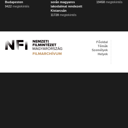
Budapesten
során magyaros
19458
megtekintés
9422
megtekintés
lakodalmat rendezett
Kistarcsán
11728
megtekintés
Főoldal
Témák
Személyek
Helyek