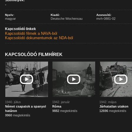
Személyek:
-
Nyelv:
Kiadó:
Azonosító:
magyar
Deutsche Wochensau
mvh-0881-02
Kapcsolódó linkek
Kapcsolódó filmek a NAVA-ból
Kapcsolódó dokumentumok az NDA-ból
KAPCSOLÓDÓ FILMHÍREK
1940. július
1942. január
1942. május
Német csapatok a spanyol
Róma
Járhatatlan utakon
határon
9882
megtekintés
12696
megtekintés
9960
megtekintés