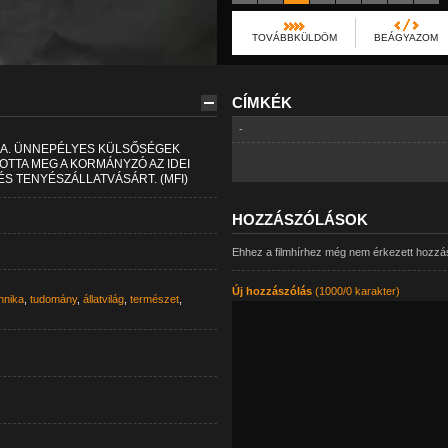
TOVÁBBKÜLDÖM
BEÁGYAZOM
CÍMKÉK
-
SA. ÜNNEPÉLYES KÜLSŐSÉGEK
TTA MEG A KORMÁNYZÓ AZ IDEI
S TENYÉSZÁLLATVÁSÁRT. (MFI)
HOZZÁSZÓLÁSOK
Ehhez a filmhírhez még nem érkezett hozzá
Új hozzászólás
(1000/0 karakter)
hnika
,
tudomány
,
állatvilág
,
természet
,