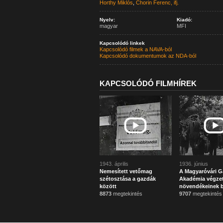
Horthy Miklós
,
Chorin Ferenc, ifj.
Nyelv:
Kiadó:
magyar
MFI
Kapcsolódó linkek
Kapcsolódó filmek a NAVA-ból
Kapcsolódó dokumentumok az NDA-ból
KAPCSOLÓDÓ FILMHÍREK
1943. április
1936. június
Nemesített vetőmag
A Magyaróvári G
szétosztása a gazdák
Akadémia végzet
között
növendékeinek b
8873
megtekintés
9707
megtekintés