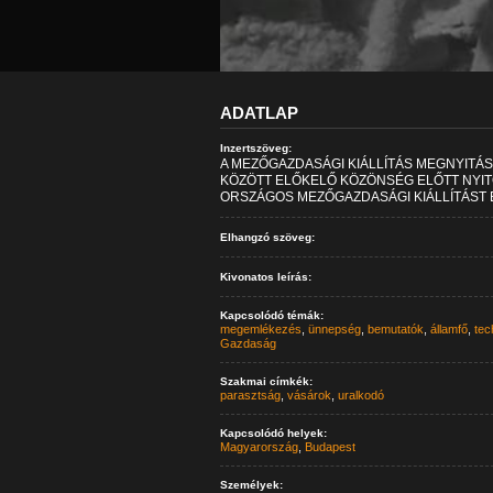
ADATLAP
Inzertszöveg:
A MEZŐGAZDASÁGI KIÁLLÍTÁS MEGNYITÁ
KÖZÖTT ELŐKELŐ KÖZÖNSÉG ELŐTT NYITO
ORSZÁGOS MEZŐGAZDASÁGI KIÁLLÍTÁST É
Elhangzó szöveg:
Kivonatos leírás:
Kapcsolódó témák:
megemlékezés
,
ünnepség
,
bemutatók
,
államfő
,
tec
Gazdaság
Szakmai címkék:
parasztság
,
vásárok
,
uralkodó
Kapcsolódó helyek:
Magyarország
,
Budapest
Személyek: