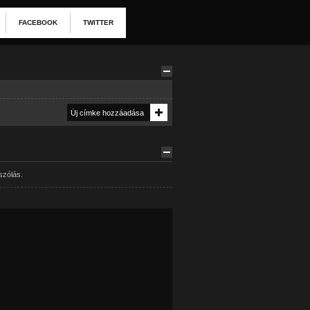
FACEBOOK
TWITTER
szólás.