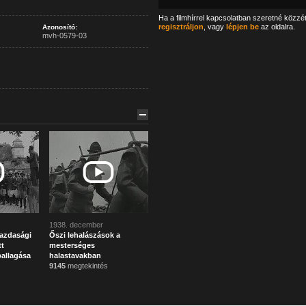
Ha a filmhírrel kapcsolatban szeretné közzé
regisztráljon
, vagy
lépjen be
az oldalra.
Azonosító:
mvh-0579-03
1938. december
azdasági
Őszi lehalászások a
t
mesterséges
allagása
halastavakban
9145
megtekintés