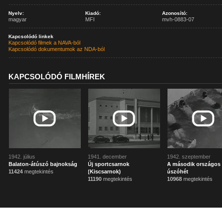
Nyelv:
Kiadó:
Azonosító:
magyar
MFI
mvh-0883-07
Kapcsolódó linkek
Kapcsolódó filmek a NAVA-ból
Kapcsolódó dokumentumok az NDA-ból
KAPCSOLÓDÓ FILMHÍREK
1942. július
1941. december
1942. szeptember
Balaton-átúszó bajnokság
Új sportcsarnok
A második országos
11424
megtekintés
(Kiscsarnok)
úszóhét
11190
megtekintés
10968
megtekintés