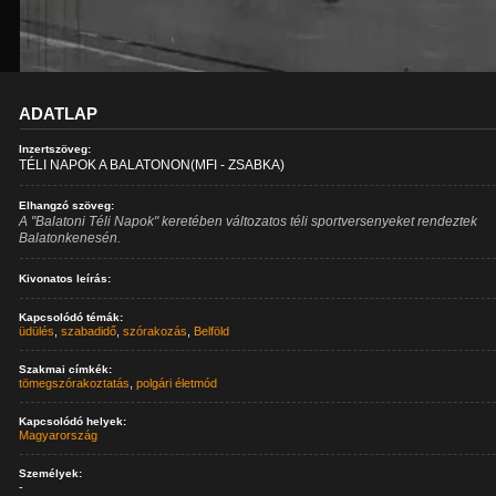
ADATLAP
Inzertszöveg:
TÉLI NAPOK A BALATONON(MFI - ZSABKA)
Elhangzó szöveg:
A "Balatoni Téli Napok" keretében változatos téli sportversenyeket rendeztek
Balatonkenesén.
Kivonatos leírás:
Kapcsolódó témák:
üdülés
,
szabadidő
,
szórakozás
,
Belföld
Szakmai címkék:
tömegszórakoztatás
,
polgári életmód
Kapcsolódó helyek:
Magyarország
Személyek:
-