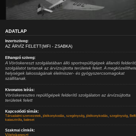
ADATLAP
Inzertszöveg:
AZ ÁRVÍZ FELETT(MFI - ZSABKA)
Elhangzó szöveg:
A Vöröskereszt szolgálatában álló sportrepülőgépek állandó felderít
szolgálatot tartanak az árvízsújtotta területek felett. A megközelíthet
helységek lakosságának élelmiszer- és gyógyszercsomagokat
szállítanak.
Kivonatos leírás:
Vöröskeresztes repülőgépek felderítő szolgálaton az árvízsújtotta
területek felett
Kapcsolódó témák:
Társadalmi szervezetek
,
jótékonykodás
,
szegénység
,
jótékonykodás
,
szegénység
,
Belf
katasztrófa
,
baleset
Szakmai címkék:
Vöröskereszt