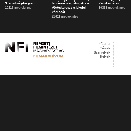
Szabadság-hegyen
Istvánné meglátogatta a
Kecskeméten
10113
megtekintés
Vöröskereszt miskolci
10333
megtekintés
kórházát
26611
megtekintés
Főoldal
Témák
Személyek
Helyek