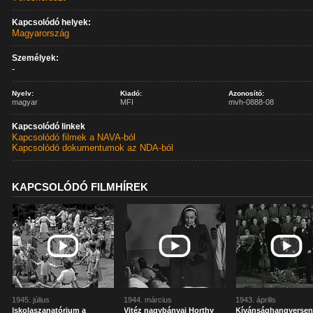
Kapcsolódó helyek:
Magyarország
Személyek:
-
Nyelv:
Kiadó:
Azonosító:
magyar
MFI
mvh-0888-08
Kapcsolódó linkek
Kapcsolódó filmek a NAVA-ból
Kapcsolódó dokumentumok az NDA-ból
KAPCSOLÓDÓ FILMHÍREK
1945. július
1944. március
1943. április
Iskolaszanatórium a
Vitéz nagybányai Horthy
Kívánsághangverse