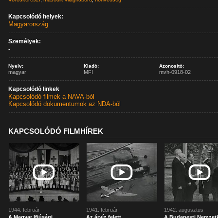
Kapcsolódó helyek:
Magyarország
Személyek:
-
Nyelv:
Kiadó:
Azonosító:
magyar
MFI
mvh-0918-02
Kapcsolódó linkek
Kapcsolódó filmek a NAVA-ból
Kapcsolódó dokumentumok az NDA-ból
KAPCSOLÓDÓ FILMHÍREK
1944. február
1941. február
1942. augusztus
A Magyar Ifjúsági
Az árvíz felett
A Budapesti Nemzet