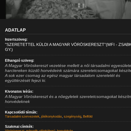
ADATLAP
Inzertszöveg:
"SZERETETTEL KÜLDI A MAGYAR VÖRÖSKERESZT"(MFI - ZSAB
GY.)
Elhangzó szöveg:
A Magyar Vöröskereszt vezetése mellett a női társadalmi egyesület
harctereken küzdő honvédeink számára szeretetcsomagokat készít
A sok ezer csomag az egész magyar társadalom szeretetét és
együttérzését fejezi ki.
Kivonatos leírás:
A Magyar Vöröskereszt és a nőegyletek szeretetcsomagokat készít
honvédeknek
Kapcsolódó témák:
Társadalmi szervezetek
,
jótékonykodás
,
szegénység
,
Belföld
Szakmai címkék:
Vöröskereszt
,
második világháború
,
honvédség