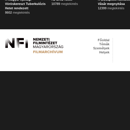
Vöröskereszt Tuberkulózis
10789
megtekintés
Vásár megnyitása
Hetet rendezett
12399
megtekintés
8602
megtekintés
Főoldal
Témák
Személyek
Helyek