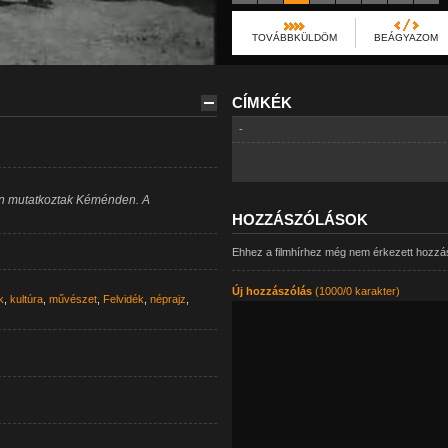
TOVÁBBKÜLDÖM
BEÁGYAZOM
CÍMKÉK
-
en mutatkoztak Kéménden. A
HOZZÁSZÓLÁSOK
Ehhez a filmhírhez még nem érkezett hozzá
Új hozzászólás
(1000/0 karakter)
k
,
kultúra
,
művészet
,
Felvidék
,
néprajz
,