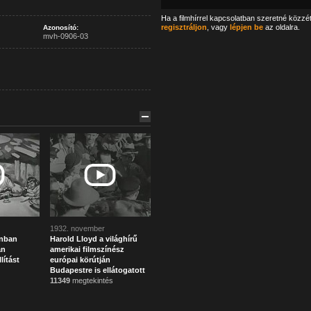
Ha a filmhírrel kapcsolatban szeretné közzé
regisztráljon
, vagy
lépjen be
az oldalra.
Azonosító:
mvh-0906-03
1932. november
onban
Harold Lloyd a világhírű
án
amerikai filmszínész
lítást
európai körútján
Budapestre is ellátogatott
11349
megtekintés