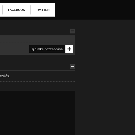
FACEBOOK
TWITTER
szólás.