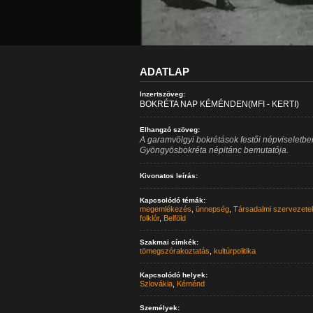
ADATLAP
Inzertszöveg:
BOKRÉTA NAP KÉMÉNDEN(MFI - KERTI)
Elhangzó szöveg:
A garamvölgyi bokrétások festői népviseletb
Gyöngyösbokréta népitánc bemutatója.
Kivonatos leírás:
Kapcsolódó témák:
megemlékezés
,
ünnepség
,
Társadalmi szervezete
folklór
,
Belföld
Szakmai címkék:
tömegszórakoztatás
,
kultúrpolitika
Kapcsolódó helyek:
Szlovákia
,
Kéménd
Személyek: