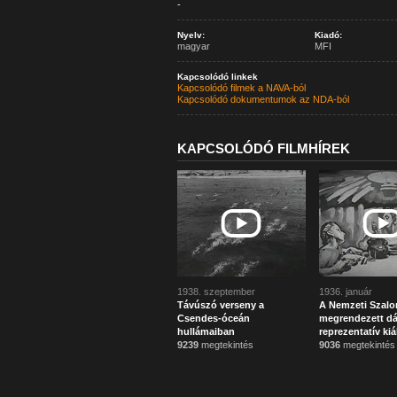
-
Nyelv:
Kiadó:
magyar
MFI
Kapcsolódó linkek
Kapcsolódó filmek a NAVA-ból
Kapcsolódó dokumentumok az NDA-ból
KAPCSOLÓDÓ FILMHÍREK
1938. szeptember
1936. január
Távúszó verseny a
A Nemzeti Szal
Csendes-óceán
megrendezett d
hullámaiban
reprezentatív kiál
9239
megtekintés
9036
megtekintés