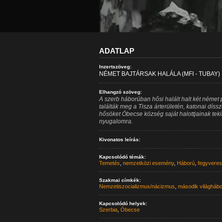
ADATLAP
Inzertszöveg:
NÉMET BAJTÁRSAK HALÁLA (MFI - TUBAY)
Elhangzó szöveg:
A szerb háborúban hősi halált halt két német p
találták meg a Tisza árterületén, katonai dís
hősöket Óbecse község saját halottjainak tekin
nyugalomra.
Kivonatos leírás:
Kapcsolódó témák:
Temetés
,
nemzetközi esemény
,
Háború
,
fegyveres
Szakmai címkék:
Nemzetiszocializmus/nácizmus
,
második világhábo
Kapcsolódó helyek:
Szerbia
,
Óbecse