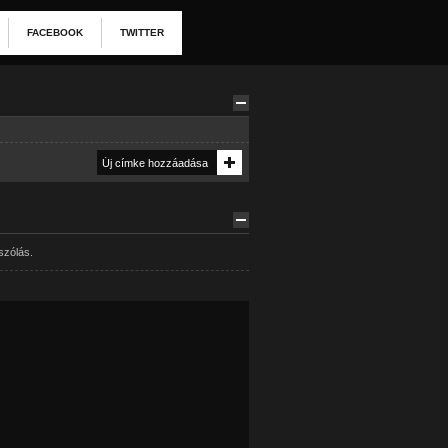
FACEBOOK
TWITTER
szólás.