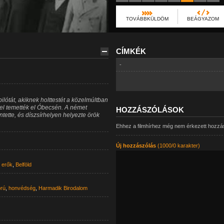
TOVÁBBKÜLDÖM
BEÁGYAZOM
CÍMKÉK
-
ilótát, akiknek holttestét a közelmúltban
szel temették el Óbecsén. A német
HOZZÁSZÓLÁSOK
tette, és díszsírhelyen helyezte örök
Ehhez a filmhírhez még nem érkezett hozzá
Új hozzászólás
(1000/0 karakter)
 erők
,
Belföld
rú
,
honvédség
,
Harmadik Birodalom