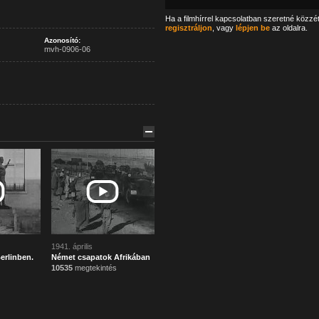
Ha a filmhírrel kapcsolatban szeretné közzé
regisztráljon
, vagy
lépjen be
az oldalra.
Azonosító:
mvh-0906-06
1941. április
erlinben.
Német csapatok Afrikában
10535
megtekintés