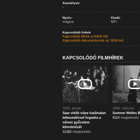
Személyek:
-
Nyelv:
Kiadó:
magyar
MFI
Kapcsolódó linkek
Kapcsolódó filmek a NAVA-ból
Kapcsolódó dokumentumok az NDA-ból
KAPCSOLÓDÓ FILMHÍREK
1935. január
1940. március
Saar vidék népe határtalan
Sumner Welles B
lelkesedéssel fogadta a
9115
megtekintés
német győzelem
kihirdetését
11382
megtekintés