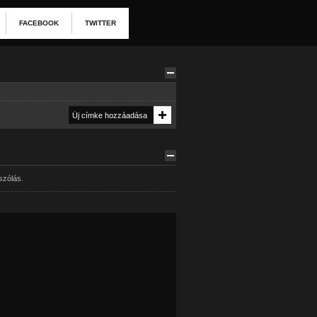
FACEBOOK
TWITTER
szólás.