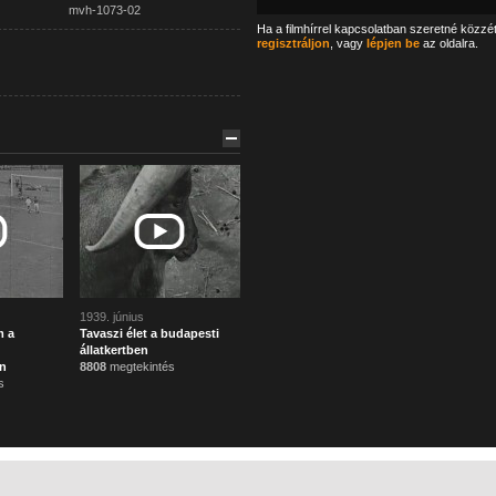
mvh-1073-02
Ha a filmhírrel kapcsolatban szeretné közzé
regisztráljon
, vagy
lépjen be
az oldalra.
1939. június
m a
Tavaszi élet a budapesti
állatkertben
n
8808
megtekintés
s
Főoldal
Mi ez?