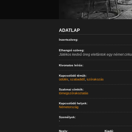
ADATLAP
Inzertszöveg:
Elhangzó szöveg:
Játékos kedvű öreg elefántok egy német cir
Kivonatos leírás:
Kapcsolódó témák:
üdülés
,
szabadidő
,
szórakozás
Szakmai címkék:
tömegszórakoztatás
Kapcsolódó helyek:
Németország
Személyek:
-
Nyelv:
Kiadó: