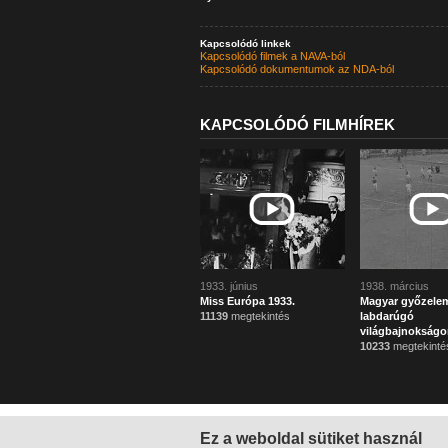
Kapcsolódó linkek
Kapcsolódó filmek a NAVA-ból
Kapcsolódó dokumentumok az NDA-ból
KAPCSOLÓDÓ FILMHÍREK
1933. június
1938. március
Miss Európa 1933.
Magyar győzele
11139
megtekintés
labdarúgó
világbajnokságo
10233
megtekinté
Ez a weboldal sütiket használ