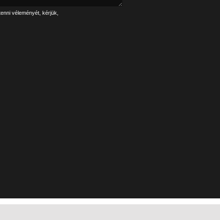
tenni véleményét, kérjük,
Linkek
Impresszum