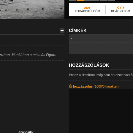
TOVÁBBKÜLDÖM
BEÁGYAZOM
CÍMKÉK
-
kuszban. Munkában a mázsás Figaro.
HOZZÁSZÓLÁSOK
Ehhez a filmhírhez még nem érkezett hozzá
Új hozzászólás
(1000/0 karakter)
Azonosító: