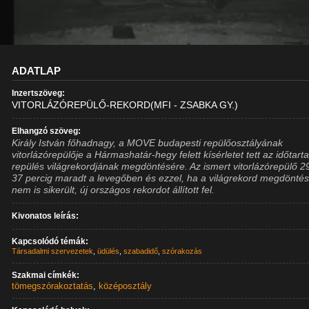
ADATLAP
Inzertszöveg:
VITORLÁZÓREPÜLŐ-REKORD(MFI - ZSABKA GY.)
Elhangzó szöveg:
Király István főhadnagy, a MOVE budapesti repülőosztályának
vitorlázórepülője a Hármashatár-hegy felett kísérletet tett az időtart
repülés világrekordjának megdöntésére. Az ismert vitorlázórepülő 2
37 percig maradt a levegőben és ezzel, ha a világrekord megdönté
nem is sikerült, új országos rekordot állított fel.
Kivonatos leírás:
Kapcsolódó témák:
Társadalmi szervezetek
,
üdülés
,
szabadidő
,
szórakozás
Szakmai címkék:
tömegszórakoztatás
,
középosztály