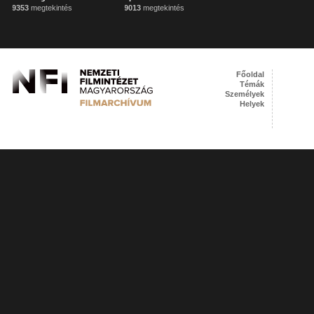
9353
megtekintés
9013
megtekintés
Főoldal
Témák
Személyek
Helyek