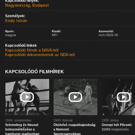
Kapcsolódó helyek:
Magyarország
,
Budapest
Személyek:
Király István
Nyelv:
Kiadó:
Azonosító:
magyar
MFI
mvh-0926-06
Kapcsolódó linkek
Kapcsolódó filmek a NAVA-ból
Kapcsolódó dokumentumok az NDA-ból
KAPCSOLÓDÓ FILMHÍREK
1934. szeptember
1943. február
1938. június
Schmeling és Neusel
Ökölvívó csapatbajnokság
Ünnepi hét Pécsett
bokszmérkőzése a
a Nemzeti
11043
megtekintés
hamburgi stadionban
Sportcsarnokban