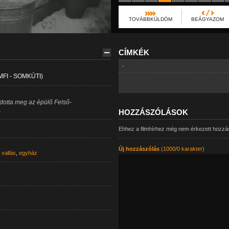
TOVÁBBKÜLDÖM
BEÁGYAZOM
CÍMKÉK
-
FI - SOMKÚTI)
ldotta meg az épülő Felső-
.
HOZZÁSZÓLÁSOK
Ehhez a filmhírhez még nem érkezett hozzá
Új hozzászólás
(1000/0 karakter)
,
vallás
,
egyház