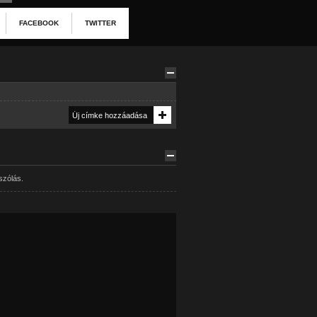
FACEBOOK
TWITTER
szólás.