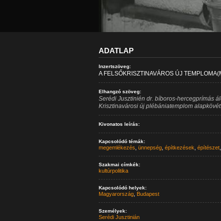
ADATLAP
Inzertszöveg:
A FELSŐKRISZTINAVÁROS ÚJ TEMPLOMA(M
Elhangzó szöveg:
Serédi Jusztinién dr. bíboros-hercegprímás á
Krisztinavárosi új plébániatemplom alapkövét
Kivonatos leírás:
Kapcsolódó témák:
megemlékezés
,
ünnepség
,
építkezések
,
építészet
Szakmai címkék:
kultúrpolitika
Kapcsolódó helyek:
Magyarország
,
Budapest
Személyek:
Serédi Jusztinián