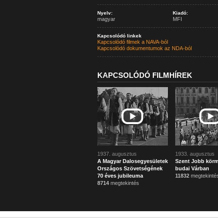
Nyelv:
Kiadó:
magyar
MFI
Kapcsolódó linkek
Kapcsolódó filmek a NAVA-ból
Kapcsolódó dokumentumok az NDA-ból
KAPCSOLÓDÓ FILMHÍREK
1937. augusztus
1933. augusztus
A Magyar Dalosegyesületek
Szent Jobb körm
Országos Szövetségének
budai Várban
70 éves jubileuma
11832
megtekinté
8714
megtekintés