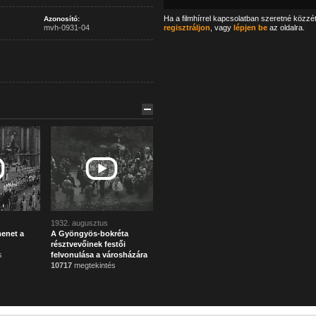
Ha a filmhírrel kapcsolatban szeretné közzé
Azonosító:
mvh-0931-04
regisztráljon
, vagy
lépjen be
az oldalra.
1932. augusztus
enet a
A Gyöngyös-bokréta
résztvevőinek festői
s
felvonulása a városházára
10717
megtekintés