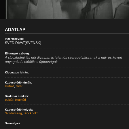
ADATLAP
Inzertszöveg:
SVÉD DIVAT(SVENSK)
Elhangzó szöveg:
A stockholmi téli női divatban is jelentős szerepet játszanak a mű- és kevert
anyagokból előállított újdonságok.
Kivonatos leírás:
Kapcsolódó témák:
Külföld
,
divat
Szakmai címkék:
polgári életmód
Kapcsolódó helyek:
Svédország
,
Stockholm
Személyek:
-