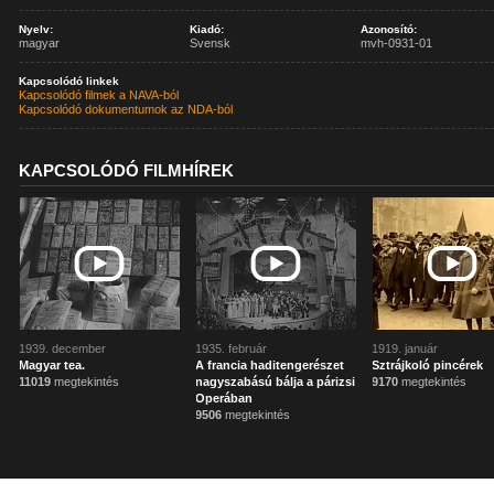
Nyelv:
Kiadó:
Azonosító:
magyar
Svensk
mvh-0931-01
Kapcsolódó linkek
Kapcsolódó filmek a NAVA-ból
Kapcsolódó dokumentumok az NDA-ból
KAPCSOLÓDÓ FILMHÍREK
1939. december
1935. február
1919. január
Magyar tea.
A francia haditengerészet
Sztrájkoló pincérek
11019
megtekintés
nagyszabású bálja a párizsi
9170
megtekintés
Operában
9506
megtekintés