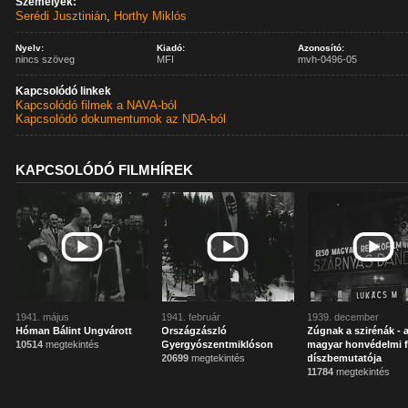
Személyek:
Serédi Jusztinián
,
Horthy Miklós
Nyelv:
Kiadó:
Azonosító:
nincs szöveg
MFI
mvh-0496-05
Kapcsolódó linkek
Kapcsolódó filmek a NAVA-ból
Kapcsolódó dokumentumok az NDA-ból
KAPCSOLÓDÓ FILMHÍREK
1941. május
1941. február
1939. december
Hóman Bálint Ungvárott
Országzászló
Zúgnak a szirénák - 
10514
megtekintés
Gyergyószentmiklóson
magyar honvédelmi f
20699
megtekintés
díszbemutatója
11784
megtekintés