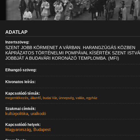
ADATLAP
Inzertszöveg:
SZENT JOBB KÖRMENET A VÁRBAN. HARANGZÚGÁS KÖZBEN
KÁPRÁZATOS TÖRTÉNELMI POMPÁVAL KÍSÉRTÉK SZENT ISTV
JOBBJÁT A BUDAVÁRI KORONÁZÓ TEMPLOMBA. (MFI)
Elhangzó szöveg:
Kivonatos leírás:
Kapcsolódó témák:
megemlékezés
,
államfő
,
budai Vár
,
ünnepség
,
vallás
,
egyház
Szakmai címkék:
kultúrpolitika
,
uralkodó
Kapcsolódó helyek:
Magyarország
,
Budapest